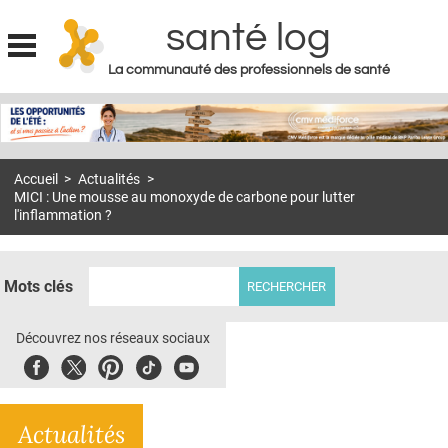
santé log
La communauté des professionnels de santé
Jump to navigation
MON COMPTE
ABONNEMENT
Accueil
>
Actualités
>
S'ABONNER À LA REVUE SOIN À DOMICILE
MICI : Une mousse au monoxyde de carbone pour lutter
l'inflammation ?
ACTUS
DOSSIERS
Mots clés
RÉSEAUX
Découvrez nos réseaux sociaux
E-REVUE SAD
Facebook
Twitter
Pinterest
Tiktok
Youbute
THÉMA
L'APP
Actualités