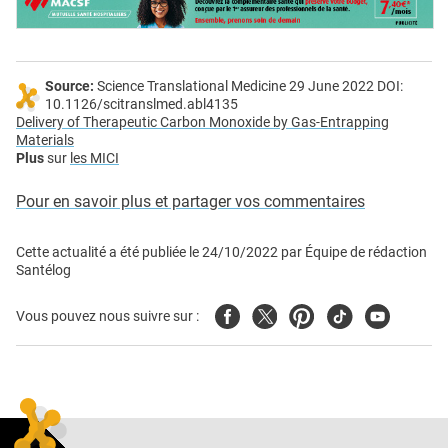
Source:
Science Translational Medicine 29 June 2022 DOI:
10.1126/scitranslmed.abl4135
Delivery of Therapeutic Carbon Monoxide by Gas-Entrapping
Materials
Plus
sur
les MICI
Pour en savoir plus et partager vos commentaires
Cette actualité a été publiée le
24/10/2022
par
Équipe de rédaction
Santélog
Facebook
Twitter
Pinterest
Tiktok
Youtube
Vous pouvez nous suivre sur :