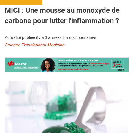
QUI SOMMES-NOUS ?
MICI : Une mousse au monoxyde de
PUBLICITÉ
carbone pour lutter l'inflammation ?
CONDITIONS GÉNÉRALES
Actualité publiée il y a
3 années 9 mois 2 semaines
CONTACT
Science Translational Medicine
CRÉDITS