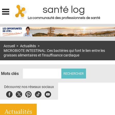
santé log
La communauté des professionnels de santé
Jump to navigation
MON COMPTE
ABONNEMENT
Accueil
>
Actualités
>
S'ABONNER À LA REVUE SOIN À DOMICILE
MICROBIOTE INTESTINAL: Ces bactéries qui font le lien entre les
graisses alimentaires et l’insuffisance cardiaque
ACTUS
DOSSIERS
Mots clés
RÉSEAUX
Découvrez nos réseaux sociaux
E-REVUE SAD
Facebook
Twitter
Pinterest
Tiktok
Youbute
THÉMA
L'APP
Actualités