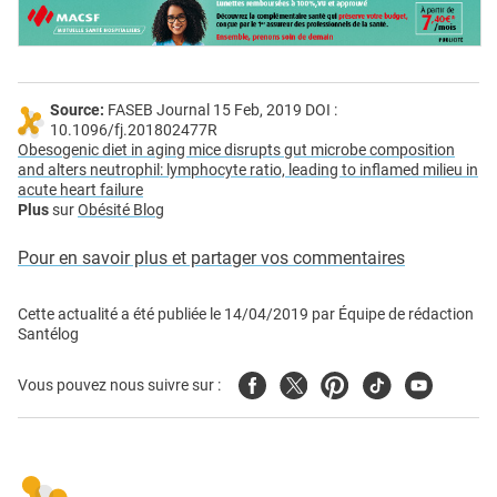
Source:
FASEB Journal 15 Feb, 2019 DOI :
10.1096/fj.201802477R
Obesogenic diet in aging mice disrupts gut microbe composition
and alters neutrophil: lymphocyte ratio, leading to inflamed milieu in
acute heart failure
Plus
sur
Obésité Blog
Pour en savoir plus et partager vos commentaires
Cette actualité a été publiée le
14/04/2019
par
Équipe de rédaction
Santélog
Facebook
Twitter
Pinterest
Tiktok
Youtube
Vous pouvez nous suivre sur :