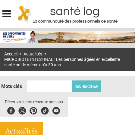
santé log
La communauté des professionnels de santé
Jump to navigation
MON COMPTE
ABONNEMENT
Accueil
>
Actualités
>
S'ABONNER À LA REVUE SOIN À DOMICILE
MICROBIOTE INTESTINAL : Les personnes âgées en excellente
santé ont le même qu’à 30 ans
ACTUS
DOSSIERS
Mots clés
RÉSEAUX
Découvrez nos réseaux sociaux
E-REVUE SAD
Facebook
Twitter
Pinterest
Tiktok
Youbute
THÉMA
L'APP
Actualités