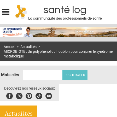
santé log
La communauté des professionnels de santé
Jump to navigation
MON COMPTE
ABONNEMENT
Accueil
>
Actualités
>
S'ABONNER À LA REVUE SOIN À DOMICILE
MICROBIOTE : Un polyphénol du houblon pour conjurer le syndrome
métabolique
ACTUS
DOSSIERS
Mots clés
RÉSEAUX
Découvrez nos réseaux sociaux
E-REVUE SAD
Facebook
Twitter
Pinterest
Tiktok
Youbute
THÉMA
L'APP
Actualités