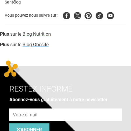
Santélog
Facebook
Twitter
Pinterest
Tiktok
Youtube
Vous pouvez nous suivre sur :
Plus
sur le
Blog Nutrition
Plus
sur le
Blog Obésité
RESTEZ INFORMÉ
Abonnez-vous gratuitement à notre newsletter
Adresse e-mail
S'ABONNER