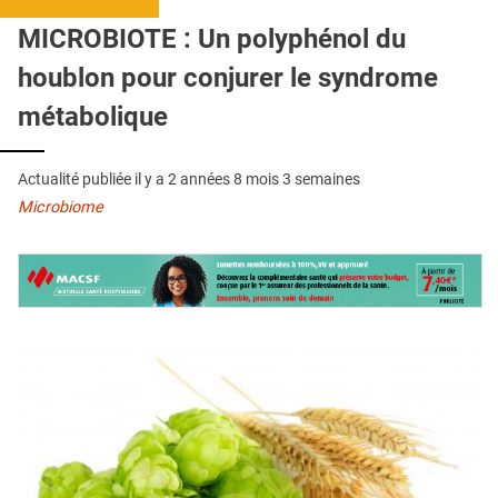
QUI SOMMES-NOUS ?
MICROBIOTE : Un polyphénol du
PUBLICITÉ
houblon pour conjurer le syndrome
CONDITIONS GÉNÉRALES
métabolique
CONTACT
Actualité publiée il y a
2 années 8 mois 3 semaines
CRÉDITS
Microbiome