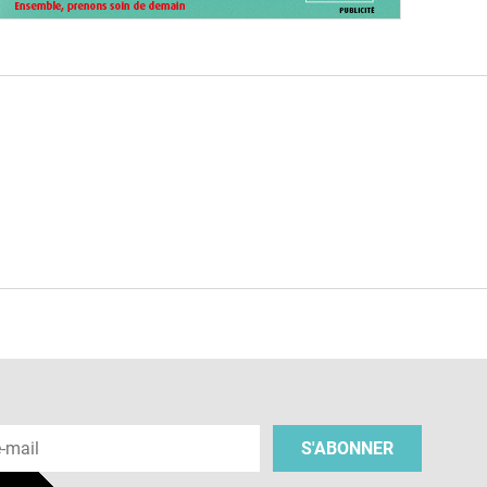
e
 e-mail
S'ABONNER