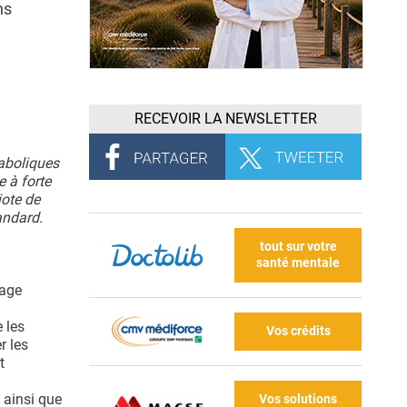
ns
RECEVOIR LA NEWSLETTER
taboliques
 à forte
iote de
andard.
tout sur votre
santé mentale
hage
 les
Vos crédits
r les
t
 ainsi que
Vos solutions