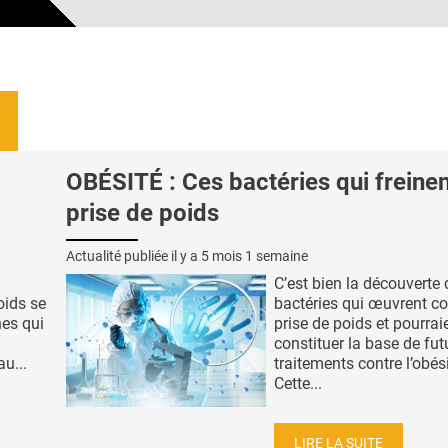
OBÉSITÉ : Ces bactéries qui freinen
prise de poids
Actualité publiée il y a
5 mois 1 semaine
C’est bien la découverte 
poids se
bactéries qui œuvrent co
nes qui
prise de poids et pourra
constituer la base de fut
u...
traitements contre l’obési
Cette...
LIRE LA SUITE