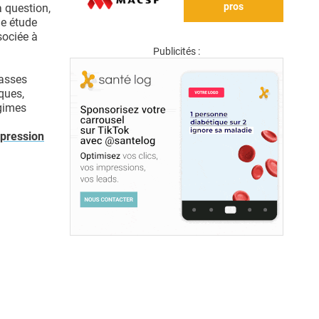
pros
a question,
ne étude
sociée à
Publicités :
rasses
ques,
égimes
xpression