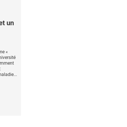
et un
me «
niversité
 comment
t
aladie...