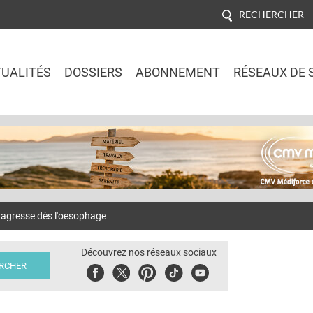
RECHERCHER
UALITÉS
DOSSIERS
ABONNEMENT
RÉSEAUX DE 
Jump to navigation
 agresse dès l'oesophage
Découvrez nos réseaux sociaux
Facebook
Twitter
Pinterest
Tiktok
Youbute