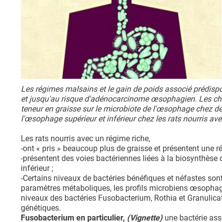
Les régimes malsains et le gain de poids associé prédisp
et jusqu'au risque d'adénocarcinome œsophagien. Les cher
teneur en graisse sur le microbiote de l'œsophage chez des 
l'œsophage supérieur et inférieur chez les rats nourris av
Les rats nourris avec un régime riche,
-ont « pris » beaucoup plus de graisse et présentent une réd
-présentent des voies bactériennes liées à la biosynthèse
inférieur ;
-Certains niveaux de bactéries bénéfiques et néfastes sont
paramètres métaboliques, les profils microbiens œsophagie
niveaux des bactéries Fusobacterium, Rothia et Granulica
génétiques.
Fusobacterium en particulier,
(Vignette)
une bactérie ass