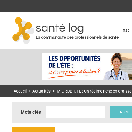
santé log
ACT
La communauté des professionnels de santé
Accueil
>
Actualités
>
MICROBIOTE : Un régime riche en graisse
Mots clés