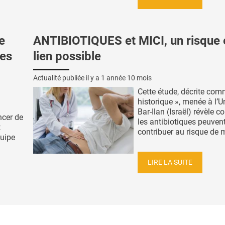
e
ANTIBIOTIQUES et MICI, un risque 
des
lien possible
Actualité publiée il y a
1 année 10 mois
Cette étude, décrite com
historique », menée à l’U
Bar-Ilan (Israël) révèle
ncer de
les antibiotiques peuven
t
contribuer au risque de m
uipe
LIRE LA SUITE