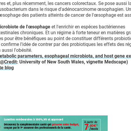
res et, plus récemment, les cancers colorectaux. Se pose aussi l
 Fusobacterium dans le risque d'adénocarcinome œsophagien. U
'œsophage des patients atteints de cancer de l'œsophage est as
icrobiote de l'œsophage
et l'enrichir en espèces bactériennes
tinales chroniques. Et un régime à forte teneur en matières g
s pour être bénéfiques au point de constituer différents probioti
 confirme l'idée de contrer par des probiotiques les effets des r
ussi l'obésité.
tabolic parameters, esophageal microbiota, and host gene e
l@Credit
: University of New South Wales, vignette Medscape)
te blog