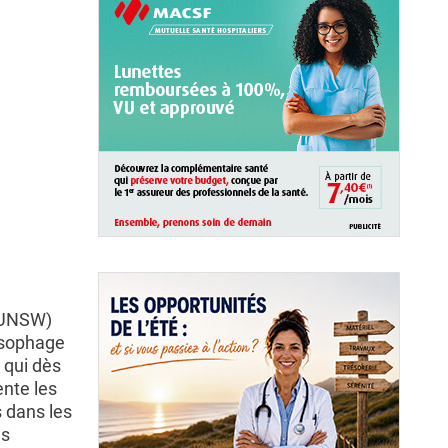
 (UNSW)
œsophage
 qui dès
ente les
 dans les
es