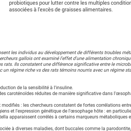
probiotiques pour lutter contre les multiples conditio
associées à l’excès de graisses alimentaires.
osent les individus au développement de différents troubles mé
cheurs gallois ont examiné l'effet d'une alimentation chronique
rats. Ils constatent une différence significative entre le microb
ec un régime riche vs des rats témoins nourris avec un régime st
uction de la sensibilité à l'insuline.
 des caroténoïdes réduites de manière significative dans l'œsop
 modifiés : les chercheurs constatent de fortes corrélations entre
ns et l'expression génétique de l'œsophage hôte : en particulie
tella apparaissent corrélés à certains marqueurs métaboliques e
ociée à diverses maladies, dont buccales comme la parodontite,