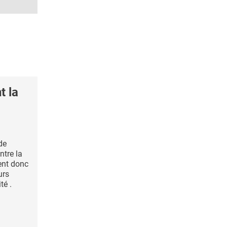
t la
de
ntre la
ient donc
urs
té .