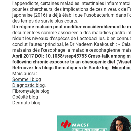
l'appendicite, certaines maladies intestinales inflammatoi
pour les chercheurs, des implications de ces niveaux de
japonaise (2016) a déjà établi que Fusobacterium dans l
des temps de survie plus courts.
Un régime malsain peut modifier considérablement le m
documentées comme associées à des maladies gastro-intes
réduit les niveaux d'espèces de Lactobacillus, bien connue
conclut l'auteur principal, le Dr Nadeem Kaakoush : « Cela
malsains dès l'œsophage la maladie œsophagienne mais a
April 2017 DOI: 10.1038/srep45753
Cross-talk among me
following chronic exposure to an obesogenic diet
(
Visue
Retrouvez les blogs thématiques de Santé log
:
Microbio
Mais aussi :
Sommeil blog
Diagnostic blog
,
Fibromyalgie blog,
Obésité blog
Dermato blog