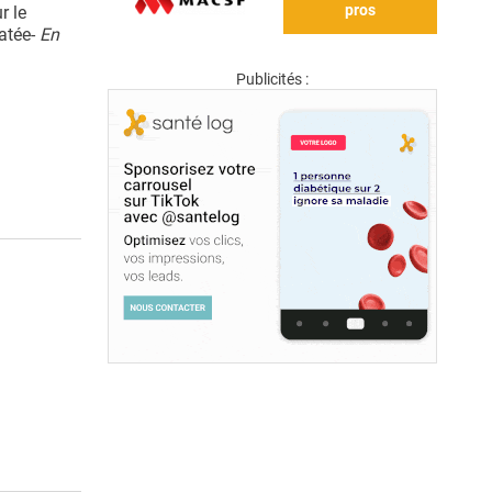
pros
r le
tatée-
En
Publicités :