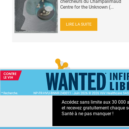
chercheurs du Champalimaud
Centre for the Unknown (...
LIRE LA SUITE
ACCUEIL
NEWS
ABONNEMENT PR
Accédez sans limite aux 30 000 ac
et recevez gratuitement chaque s
Santé à ne pas manquer !