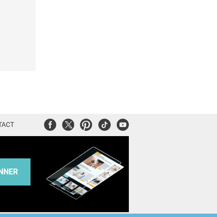
Facebook
Twitter
Pinterest
Tiktok
Youtube
TACT
NNER