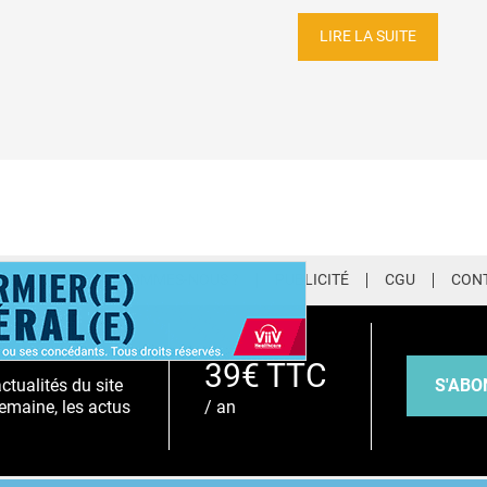
LIRE LA SUITE
LETTER
QUI SOMMES-NOUS ?
PUBLICITÉ
CGU
CON
EMIUM
39€ TTC
S'ABO
tualités du site
/ an
emaine, les actus