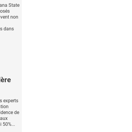
iana State
posés
uvent non
es dans
lère
s experts
tion
idence de
 aux
i 50%...