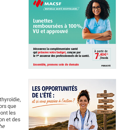
.
hyroïdie,
lors que
ont les
ion et des
he