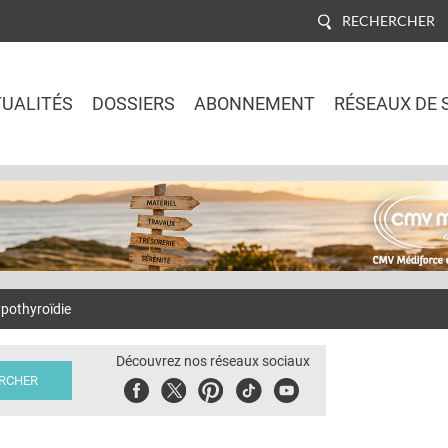
RECHERCHER
UALITÉS
DOSSIERS
ABONNEMENT
RÉSEAUX DE 
Jump to navigation
ypothyroïdie
Découvrez nos réseaux sociaux
Facebook
Twitter
Pinterest
Tiktok
Youbute