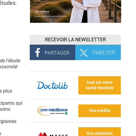
 études.
RECEVOIR LA NEWSLETTER
de l'étude.
proximité
tout sur votre
santé mentale
e plus
cipants qui
moins
Vos crédits
igraines
s
Vos solutions