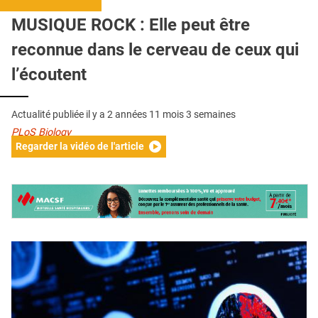
QUI SOMMES-NOUS ?
MUSIQUE ROCK : Elle peut être
PUBLICITÉ
reconnue dans le cerveau de ceux qui
CONDITIONS GÉNÉRALES
l’écoutent
CONTACT
Actualité publiée il y a
2 années 11 mois 3 semaines
CRÉDITS
PLoS Biology
Regarder la vidéo de l'article