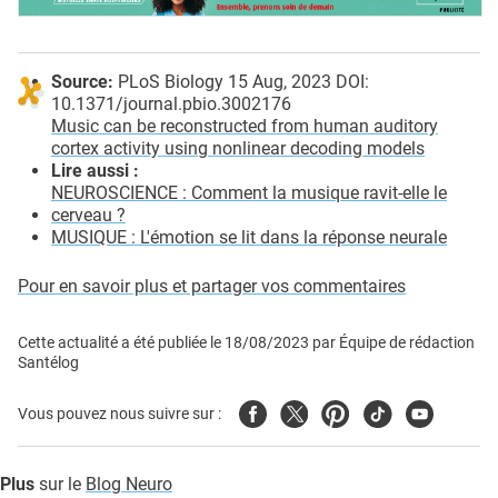
Source:
PLoS Biology 15 Aug, 2023 DOI:
10.1371/journal.pbio.3002176
Music can be reconstructed from human auditory
cortex activity using nonlinear decoding models
Lire aussi :
NEUROSCIENCE : Comment la musique ravit-elle le
cerveau ?
MUSIQUE : L'émotion se lit dans la réponse neurale
Pour en savoir plus et partager vos commentaires
Cette actualité a été publiée le
18/08/2023
par
Équipe de rédaction
Santélog
Facebook
Twitter
Pinterest
Tiktok
Youtube
Vous pouvez nous suivre sur :
Plus
sur le
Blog Neuro