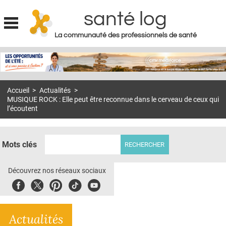
santé log
La communauté des professionnels de santé
Jump to navigation
MON COMPTE
ABONNEMENT
Accueil
>
Actualités
>
S'ABONNER À LA REVUE SOIN À DOMICILE
MUSIQUE ROCK : Elle peut être reconnue dans le cerveau de ceux qui
l’écoutent
ACTUS
DOSSIERS
Mots clés
RÉSEAUX
Découvrez nos réseaux sociaux
E-REVUE SAD
Facebook
Twitter
Pinterest
Tiktok
Youbute
THÉMA
L'APP
Actualités