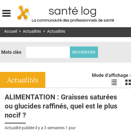
santé log
La communauté des professionnels de santé
Jump to navigation
Accueil
>
Actualités
>
Actualités
MON COMPTE
ABONNEMENT
Mots clés
S'ABONNER À LA REVUE SOIN À DOMICILE
ACTUS
Mode d'affichage :
DOSSIERS
Actualités
Voir
Vo
les
le
RÉSEAUX
actualité
ac
ALIMENTATION : Graisses saturées
en
en
E-REVUE SAD
ou glucides raffinés, quel est le plus
liste
bl
THÉMA
nocif ?
L'APP
Actualité publiée il y a
3 semaines 1 jour