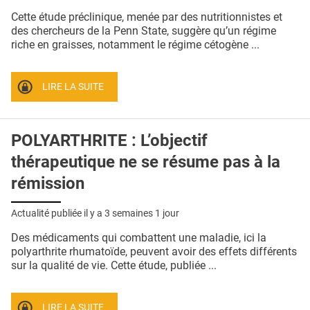
QUI SOMMES-NOUS ?
Cette étude préclinique, menée par des nutritionnistes et
des chercheurs de la Penn State, suggère qu’un régime
PUBLICITÉ
riche en graisses, notamment le régime cétogène ...
CONDITIONS GÉNÉRALES
LIRE LA SUITE
CONTACT
CRÉDITS
POLYARTHRITE : L’objectif
thérapeutique ne se résume pas à la
rémission
Actualité publiée il y a
3 semaines 1 jour
Des médicaments qui combattent une maladie, ici la
polyarthrite rhumatoïde, peuvent avoir des effets différents
sur la qualité de vie. Cette étude, publiée ...
LIRE LA SUITE