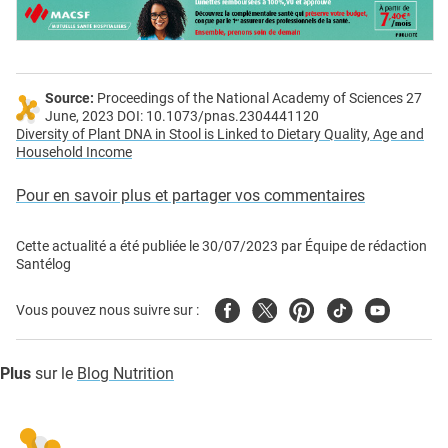
Source:
Proceedings of the National Academy of Sciences 27
June, 2023 DOI: 10.1073/pnas.2304441120
Diversity of Plant DNA in Stool is Linked to Dietary Quality, Age and
Household Income
Pour en savoir plus et partager vos commentaires
Cette actualité a été publiée le
30/07/2023
par
Équipe de rédaction
Santélog
Facebook
Twitter
Pinterest
Tiktok
Youtube
Vous pouvez nous suivre sur :
Plus
sur le
Blog Nutrition