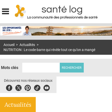
santé log
La communauté des professionnels de santé
Jump to navigation
MON COMPTE
ABONNEMENT
Accueil
>
Actualités
>
S'ABONNER À LA REVUE SOIN À DOMICILE
NUTRITION : Le code-barre qui révèle tout ce qu’on a mangé
ACTUS
DOSSIERS
Mots clés
RÉSEAUX
Découvrez nos réseaux sociaux
E-REVUE SAD
Facebook
Twitter
Pinterest
Tiktok
Youbute
THÉMA
Actualités
L'APP