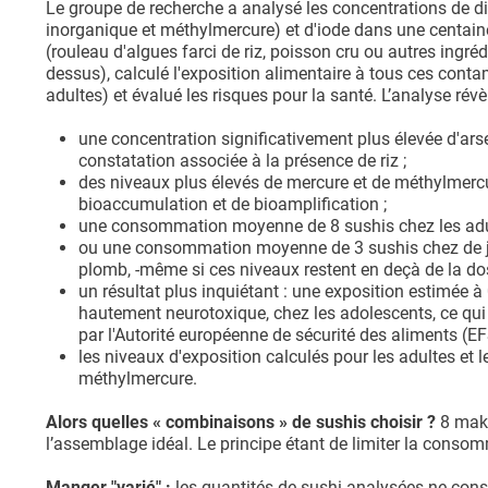
Le groupe de recherche a analysé les concentrations de d
inorganique et méthylmercure) et d'iode dans une centain
(rouleau d'algues farci de riz, poisson cru ou autres ingréd
dessus), calculé l'exposition alimentaire à tous ces cont
adultes) et évalué les risques pour la santé. L’analyse révèl
une concentration significativement plus élevée d'arse
constatation associée à la présence de riz ;
des niveaux plus élevés de mercure et de méthylmerc
bioaccumulation et de bioamplification ;
une consommation moyenne de 8 sushis chez les adul
ou une consommation moyenne de 3 sushis chez de jeu
plomb, -même si ces niveaux restent en deçà de la do
un résultat plus inquiétant : une exposition estimée
hautement neurotoxique, chez les adolescents, ce qui c
par l'Autorité européenne de sécurité des aliments (EF
les niveaux d'exposition calculés pour les adultes et
méthylmercure.
Alors quelles « combinaisons » de sushis choisir ?
8 maki
l’assemblage idéal. Le principe étant de limiter la conso
Manger "varié" :
les quantités de sushi analysées ne cons