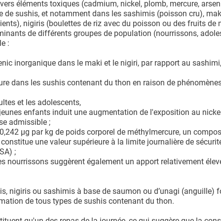
ivers éléments toxiques (cadmium, nickel, plomb, mercure, arsen
e de sushis, et notamment dans les sashimis (poisson cru), mak
ients), nigiris (boulettes de riz avec du poisson ou des fruits de
aminants de différents groupes de population (nourrissons, adole
e :
nic inorganique dans le maki et le nigiri, par rapport au sashimi
ure dans les sushis contenant du thon en raison de phénomène
tes et les adolescents,
nes enfants induit une augmentation de l'exposition au nickel
se admissible ;
 à 0,242 μg par kg de poids corporel de méthylmercure, un compo
onstitue une valeur supérieure à la limite journalière de sécurit
SA) ;
 les nourrissons suggèrent également un apport relativement élev
s, nigiris ou sashimis à base de saumon ou d’unagi (anguille) 
mmation de tous types de sushis contenant du thon.
tituent qu'un des repas de la journée, ce qui suggère que la c