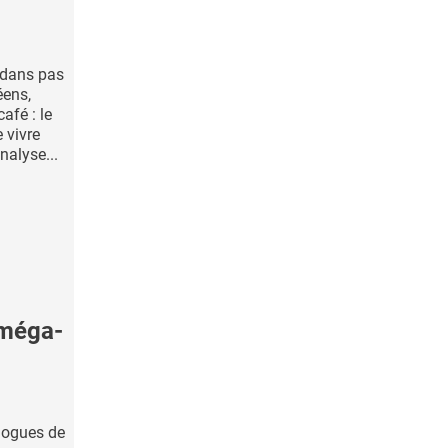
 dans pas
éens,
afé : le
e vivre
nalyse...
oméga-
logues de