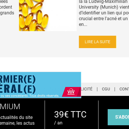
liées
la la Ludwig-Maximilian
ordent
University (Munich) vien
 grands
d’identifier un lien qui po
crucial entre l'acné et un 
en...
LIRE LA SUITE
LETTER
QUI SOMMES-NOUS ?
PUBLICITÉ
CGU
CON
EMIUM
39€ TTC
S'ABO
tualités du site
/ an
emaine, les actus