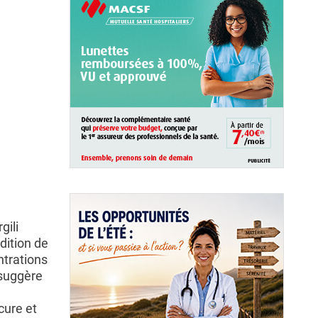
gili
dition de
ntrations
 suggère
cure et