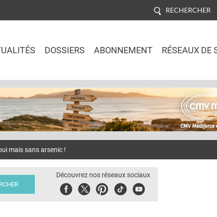
RECHERCHER
UALITÉS
DOSSIERS
ABONNEMENT
RÉSEAUX DE 
Jump to navigation
i mais sans arsenic !
Découvrez nos réseaux sociaux
Facebook
Twitter
Pinterest
Tiktok
Youbute