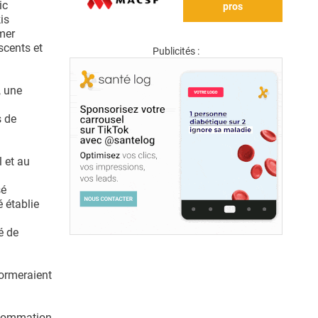
ic
pros
is
 mer
scents et
Publicités :
, une
s de
 et au
sé
é établie
é de
formeraient
onsommation