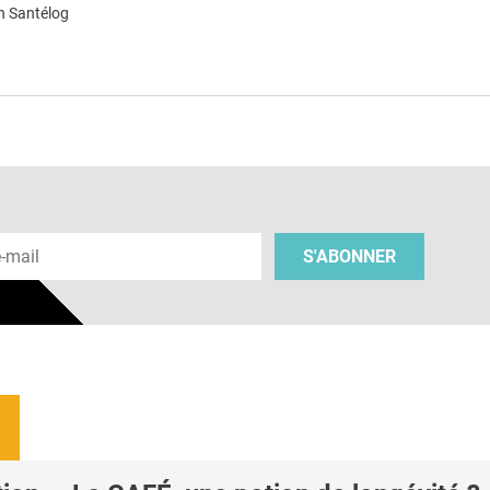
n Santélog
e
 e-mail
S'ABONNER