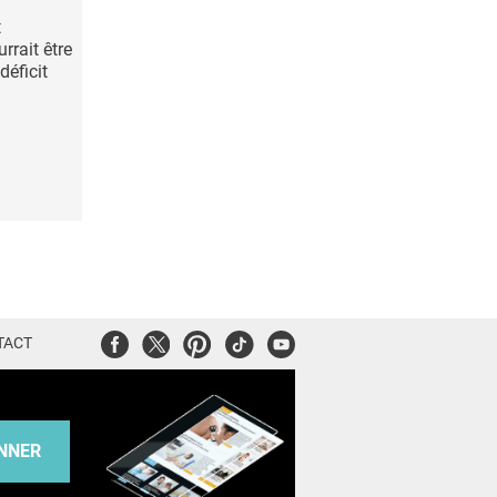
t
urrait être
déficit
Facebook
Twitter
Pinterest
Tiktok
Youtube
TACT
NNER