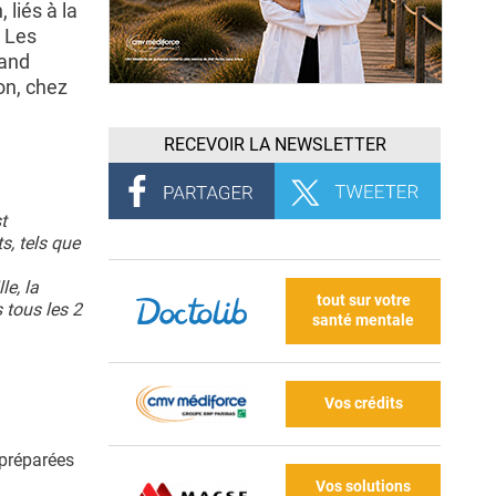
liés à la
. Les
 and
on, chez
RECEVOIR LA NEWSLETTER
t
s, tels que
e, la
tout sur votre
 tous les 2
santé mentale
Vos crédits
 préparées
Vos solutions