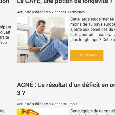
tion
Le CAFÉ, une potion de longévité ?
Actualité publiée il y a
9 années 3 semaines
Cette large étude menée
moins de 10 pays europ
prépare
ajoute aux bénéfices du c
cluait
café pourrait-il nous fair
ersité
plus longtemps ? Cette a
evue
.
LIRE LA SUITE
ACNÉ : Le résultat d’un déficit en 
3 ?
Actualité publiée il y a
4 années 1 mois
 de
Cette équipe de dermato