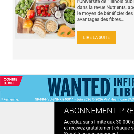
l’Université de l’Illinois pub
dans la revue Nutrients, ab
le moyen de bénéficier des
avantages des fibres...
LIRE LA SUITE
ACCUEIL
NEWS
ABONNEMENT PR
Accédez sans limite aux 30 000 ac
et recevez gratuitement chaque s
Santé à ne pas manquer !