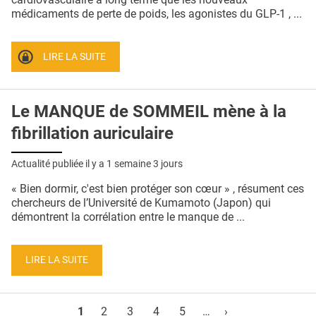
médicaments de perte de poids, les agonistes du GLP-1 , ...
LIRE LA SUITE
Le MANQUE de SOMMEIL mène à la
fibrillation auriculaire
Actualité publiée il y a
1 semaine 3 jours
« Bien dormir, c'est bien protéger son cœur » , résument ces
chercheurs de l’Université de Kumamoto (Japon) qui
démontrent la corrélation entre le manque de ...
LIRE LA SUITE
Pages
1
2
3
4
5
…
›