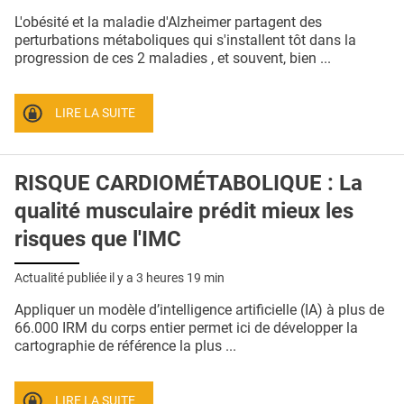
QUI SOMMES-NOUS ?
L'obésité et la maladie d'Alzheimer partagent des
perturbations métaboliques qui s'installent tôt dans la
PUBLICITÉ
progression de ces 2 maladies , et souvent, bien ...
CONDITIONS GÉNÉRALES
LIRE LA SUITE
CONTACT
CRÉDITS
RISQUE CARDIOMÉTABOLIQUE : La
qualité musculaire prédit mieux les
risques que l'IMC
Actualité publiée il y a
3 heures 19 min
Appliquer un modèle d’intelligence artificielle (IA) à plus de
66.000 IRM du corps entier permet ici de développer la
cartographie de référence la plus ...
LIRE LA SUITE