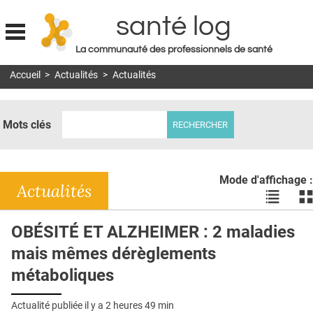
santé log
La communauté des professionnels de santé
Jump to navigation
Accueil
>
Actualités
>
Actualités
MON COMPTE
ABONNEMENT
Mots clés
S'ABONNER À LA REVUE SOIN À DOMICILE
ACTUS
Mode d'affichage :
DOSSIERS
Actualités
Voir
Vo
les
le
RÉSEAUX
actualité
ac
OBÉSITÉ ET ALZHEIMER : 2 maladies
en
en
E-REVUE SAD
mais mêmes dérèglements
liste
bl
THÉMA
métaboliques
L'APP
Actualité publiée il y a
2 heures 49 min