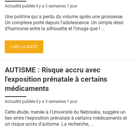
QUI SOMMES-NOUS ?
Actualité publiée il y a
3 semaines 1 jour
PUBLICITÉ
Une poitrine qui a perdu du volume après une grossesse.
Un complexe porté depuis l’adolescence. Un simple désir
CONDITIONS GÉNÉRALES
d’harmonie entre la silhouette et l’image que l ...
CONTACT
LIRE LA SUITE
CRÉDITS
AUTISME : Risque accru avec
l'exposition prénatale à certains
médicaments
Actualité publiée il y a
3 semaines 1 jour
Cette étude, menée à l'Université du Nebraska, suggère un
lien entre l'exposition prénatale à certains médicaments et
un risque accru d'autisme. La recherche, ...