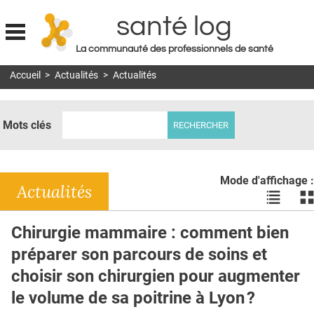
santé log
La communauté des professionnels de santé
Jump to navigation
Accueil
>
Actualités
>
Actualités
MON COMPTE
ABONNEMENT
Mots clés
S'ABONNER À LA REVUE SOIN À DOMICILE
ACTUS
Mode d'affichage :
DOSSIERS
Actualités
Voir
Vo
les
le
RÉSEAUX
actualité
ac
Chirurgie mammaire : comment bien
en
en
E-REVUE SAD
préparer son parcours de soins et
liste
bl
THÉMA
choisir son chirurgien pour augmenter
le volume de sa poitrine à Lyon ?
L'APP