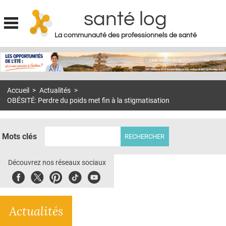
santé log
La communauté des professionnels de santé
Jump to navigation
MON COMPTE
ABONNEMENT
Accueil
>
Actualités
>
S'ABONNER À LA REVUE SOIN À DOMICILE
OBÉSITÉ: Perdre du poids met fin à la stigmatisation
ACTUS
DOSSIERS
Mots clés
RÉSEAUX
Découvrez nos réseaux sociaux
E-REVUE SAD
Facebook
Twitter
Pinterest
Tiktok
Youbute
THÉMA
Actualités
L'APP