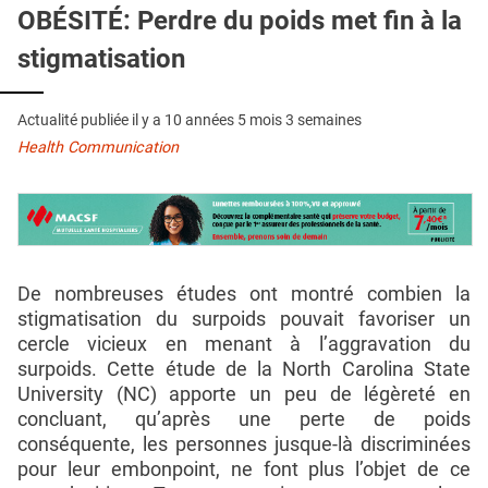
QUI SOMMES-NOUS ?
OBÉSITÉ: Perdre du poids met fin à la
stigmatisation
PUBLICITÉ
CONDITIONS GÉNÉRALES
Actualité publiée il y a
10 années 5 mois 3 semaines
CONTACT
Health Communication
CRÉDITS
De nombreuses études ont montré combien la
stigmatisation du surpoids pouvait favoriser un
cercle vicieux en menant à l’aggravation du
surpoids. Cette étude de la North Carolina State
University (NC) apporte un peu de légèreté en
concluant, qu’après une perte de poids
conséquente, les personnes jusque-là discriminées
pour leur embonpoint, ne font plus l’objet de ce