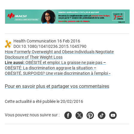
Health Communication 16 Feb 2016
DOI:10.1080/10410236.2015.1045790
How Formerly Overweight and Obese Individuals Negotiate
Disclosure of Their Weight Loss
Lire aussi:
OBÉSITÉ et emploi: La graisse ne paie pas
–
OBÉSITÉ: La discrimination aggrave la situation
–
OBÉSITÉ, SURPOIDS? Une vraie discrimination à l'emploi
-
Pour en savoir plus et partager vos commentaires
Cette actualité a été publiée le
20/02/2016
Facebook
Twitter
Pinterest
Tiktok
Youtube
Vous pouvez nous suivre sur :