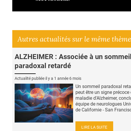
Autres actualités sur le même thème
ALZHEIMER : Associée à un sommei
paradoxal retardé
Actualité publiée il y a
1 année 6 mois
Un sommeil paradoxal reta
peut être un signe précoce 
maladie d'Alzheimer, conclu
équipe de neurologues Univ
de Californie - San Francisc
LIRE LA SUITE