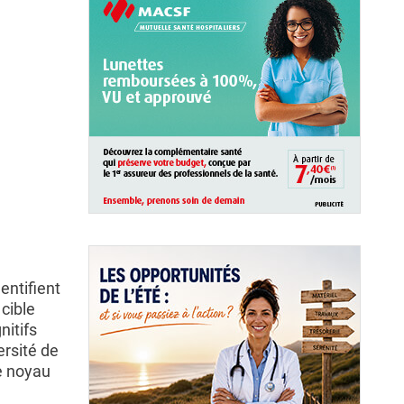
entifient
cible
itifs
ersité de
e noyau