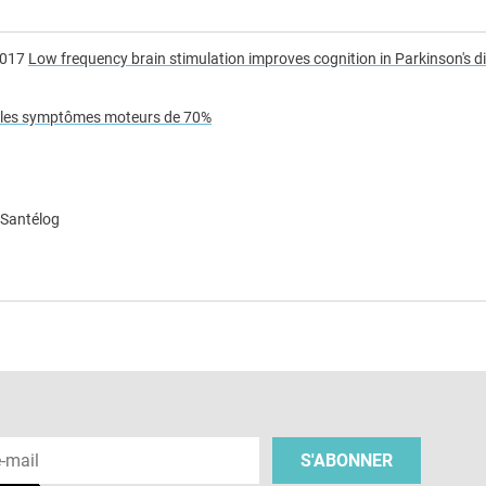
2017
Low frequency brain stimulation improves cognition in Parkinson's d
t les symptômes moteurs de 70%
 Santélog
e
 e-mail
S'ABONNER