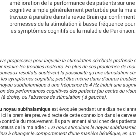
amélioration de la performance des patients sur une
cognitive simple généralement perturbée par la mal
travaux à paraître dans la revue Brain qui confirment
promesses de la stimulation à basse fréquence pour 
les symptômes cognitifs de la maladie de Parkinson.
e progressive pour laquelle la stimulation cérébrale profonde
 réduire les troubles moteurs. En plus de ces problèmes de mo
veaux résultats soulèvent la possibilité qu’une stimulation cér
 les symptômes cognitifs, peut-être même dans d'autres trouble
le noyau subthalamique à une fréquence de 4 Hz induit une augm
ation des performances cognitives des patients (au centre du visue
(à droite) ou l’absence de stimulation ( à gauche).
l au noyau subthalamique
est évoquée pendant une dizaine d'anné
 ici la première preuve directe de cette connexion dans le cervea
e contrôle du mouvement. Ils parviennent ainsi chez des patient
oteurs de la maladie : «
si nous stimulons le noyau subthalami
 ainsi à changer le comportement d'une manière bénéfique, en amé