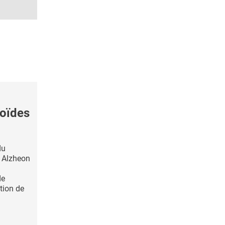
loïdes
du
, Alzheon
de
tion de