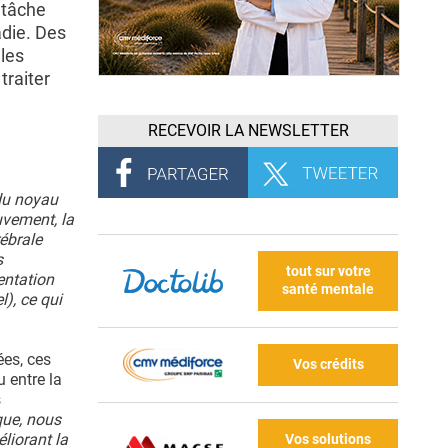
 tâche
adie. Des
 les
traiter
RECEVOIR LA NEWSLETTER
 du noyau
uvement, la
ébrale
s
tout sur votre
entation
santé mentale
l), ce qui
es, ces
Vos crédits
u entre la
s
que, nous
liorant la
Vos solutions