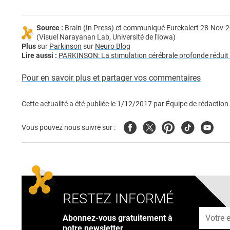
Source :
Brain (In Press) et communiqué Eurekalert 28-Nov-
(Visuel Narayanan Lab, Université de l'Iowa)
Plus
sur
Parkinson
sur
Neuro Blog
Lire aussi :
PARKINSON: La stimulation cérébrale profonde rédui
Pour en savoir plus et partager vos commentaires
Cette actualité a été publiée le
1/12/2017
par
Équipe de rédaction
Facebook
Twitter
Pinterest
Tiktok
Youtub
Vous pouvez nous suivre sur :
RESTEZ INFORMÉ
Adresse
Abonnez-vous gratuitement à
notre newsletter