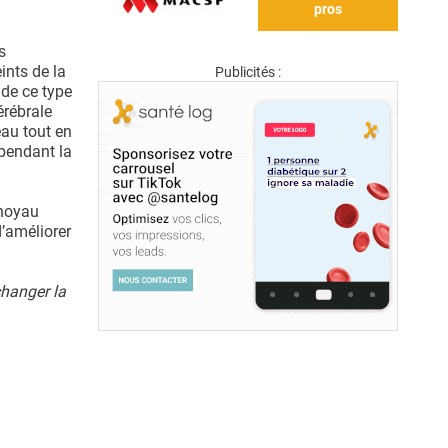
pros
s
ints de la
Publicités :
 de ce type
érébrale
eau tout en
 pendant la
 noyau
d’améliorer
changer la