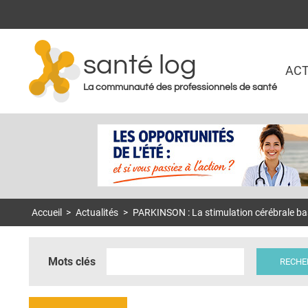
santé log
ACT
La communauté des professionnels de santé
Accueil
>
Actualités
>
PARKINSON : La stimulation cérébrale bas
Mots clés