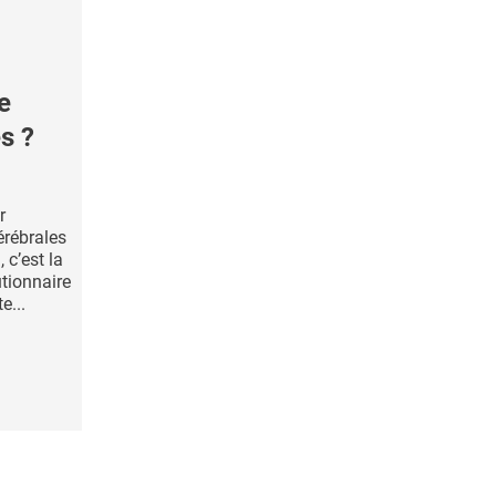
e
s ?
r
érébrales
 c’est la
tionnaire
e...