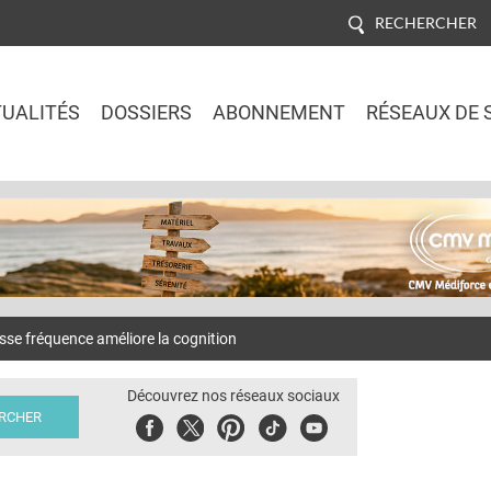
RECHERCHER
UALITÉS
DOSSIERS
ABONNEMENT
RÉSEAUX DE 
Jump to navigation
se fréquence améliore la cognition
Découvrez nos réseaux sociaux
Facebook
Twitter
Pinterest
Tiktok
Youbute