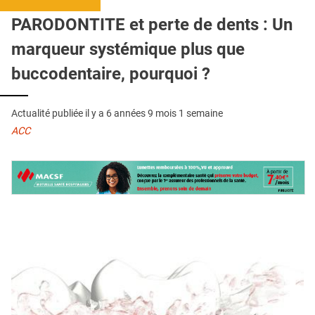
QUI SOMMES-NOUS ?
PARODONTITE et perte de dents : Un
PUBLICITÉ
marqueur systémique plus que
CONDITIONS GÉNÉRALES
buccodentaire, pourquoi ?
CONTACT
Actualité publiée il y a
6 années 9 mois 1 semaine
CRÉDITS
ACC