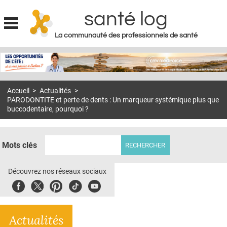
santé log
La communauté des professionnels de santé
Jump to navigation
MON COMPTE
ABONNEMENT
Accueil
>
Actualités
>
S'ABONNER À LA REVUE SOIN À DOMICILE
PARODONTITE et perte de dents : Un marqueur systémique plus que
buccodentaire, pourquoi ?
ACTUS
DOSSIERS
Mots clés
RÉSEAUX
Découvrez nos réseaux sociaux
E-REVUE SAD
Facebook
Twitter
Pinterest
Tiktok
Youbute
THÉMA
L'APP
Actualités