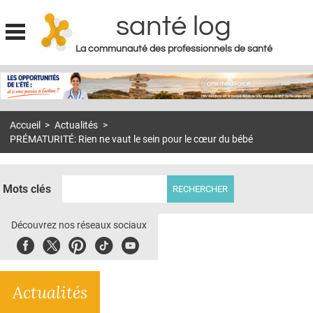
santé log
La communauté des professionnels de santé
Jump to navigation
MON COMPTE
ABONNEMENT
Accueil
>
Actualités
>
S'ABONNER À LA REVUE SOIN À DOMICILE
PRÉMATURITÉ: Rien ne vaut le sein pour le cœur du bébé
ACTUS
DOSSIERS
Mots clés
RÉSEAUX
Découvrez nos réseaux sociaux
E-REVUE SAD
Facebook
Twitter
Pinterest
Tiktok
Youbute
THÉMA
Actualités
L'APP