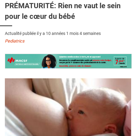
QUI SOMMES-NOUS ?
PRÉMATURITÉ: Rien ne vaut le sein
pour le cœur du bébé
PUBLICITÉ
CONDITIONS GÉNÉRALES
Actualité publiée il y a
10 années 1 mois 4 semaines
CONTACT
Pediatrics
CRÉDITS