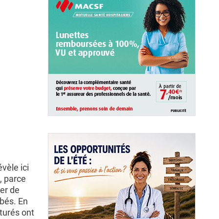
vèle ici
 parce
er de
ébés. En
aturés ont