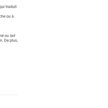
ui traduit
ache ou à
é ou lait
. De plus,