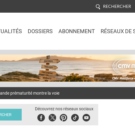
RECHERCHER
UALITÉS
DOSSIERS
ABONNEMENT
RÉSEAUX DE 
Jump to navigation
de prématurité montre la voie
Découvrez nos réseaux sociaux
Facebook
Twitter
Pinterest
Tiktok
Youbute