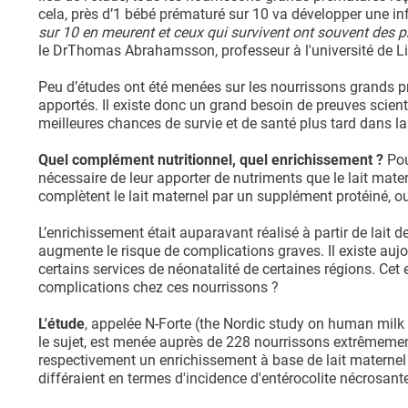
cela, près d’1 bébé prématuré sur 10 va développer une in
sur 10 en meurent et ceux qui survivent ont souvent des p
le DrThomas Abrahamsson, professeur à l'université de Lin
Peu d’études ont été menées sur les nourrissons grands 
apportés. Il existe donc un grand besoin de preuves scienti
meilleures chances de survie et de santé plus tard dans la 
Quel complément nutritionnel, quel enrichissement ?
Pou
nécessaire de leur apporter de nutriments que le lait mater
complètent le lait maternel par un supplément protéiné, o
L’enrichissement était auparavant réalisé à partir de lait
augmente le risque de complications graves. Il existe aujo
certains services de néonatalité de certaines régions. Cet 
complications chez ces nourrissons ?
L'étude
, appelée N-Forte (the Nordic study on human milk f
le sujet, est menée auprès de 228 nourrissons extrêmement
respectivement un enrichissement à base de lait maternel 
différaient en termes d'incidence d'entérocolite nécrosante