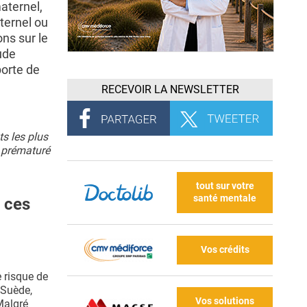
aternel,
aternel ou
ons sur le
ude
porte de
RECEVOIR LA NEWSLETTER
s les plus
d prématuré
tout sur votre
santé mentale
à ces
Vos crédits
e risque de
 Suède,
Vos solutions
Malgré