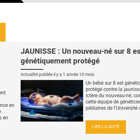
JAUNISSE : Un nouveau-né sur 8 es
génétiquement protégé
Actualité publiée il y a
1 année 10 mois
Un bébé sur 8 est génét
protégé contre la jaunis
ent
ictère du nouveau-né, co
cette équipe de généticie
ence en
pédiatres de l’Université d
e
s en
LIRE LA SUITE