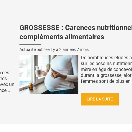
GROSSESSE : Carences nutritionnel
compléments alimentaires
Actualité publiée il y a
2 années 7 mois
De nombreuses études al
sur les besoins nutrition
mère en âge de concevoi
i ces
durant la grossesse, alor
très
femmes sont de plus en p
avec un
nce...
LIRE LA SUITE