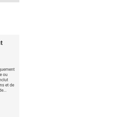
t
iquement
se ou
nclut
ns et de
e...