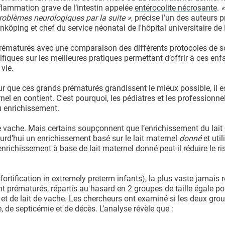
flammation grave de l’intestin appelée
entérocolite nécrosante
.
«
roblèmes neurologiques par la suite »
, précise l’un des auteurs p
köping et chef du service néonatal de l'hôpital universitaire de
prématurés avec une comparaison des différents protocoles de s
fiques sur les meilleures pratiques permettant d’offrir à ces enf
vie.
r que ces grands prématurés grandissent le mieux possible, il e
nel en contient. C'est pourquoi, les pédiatres et les professionne
u enrichissement.
 de vache. Mais certains soupçonnent que l’enrichissement du lait
urd’hui un enrichissement basé sur le lait maternel
donné
et uti
enrichissement à base de lait maternel donné peut-il réduire le r
ortification in extremely preterm infants), la plus vaste jamais r
 prématurés, répartis au hasard en 2 groupes de taille égale po
et de lait de vache. Les chercheurs ont examiné si les deux gro
, de septicémie et de décès. L’analyse révèle que :