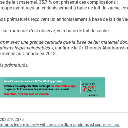
se de lait maternel, 35,7 % ont présenté ces complications ;
groupe ayant reçu un enrichissement à base de lait de vache, ce q
ands prématurés reçoivent un enrichissement à base de lait de v
 lait maternel n’est observé, vs à base de lait de vache.
rmer avec une grande certitude que la base de lait maternel donn
patients hyper-vulnérables »
, confirme le Dr Thomas Abrahamsson
ite menée au Canada en 2018.
ébés prématurés.
m.2023.102375
infants fed exclusively with breast milk: a randomized controlled trial