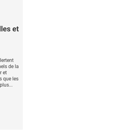
les et
ertent
nels de la
r et
s que les
lus...