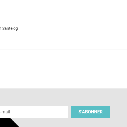
n Santélog
e
 e-mail
S'ABONNER