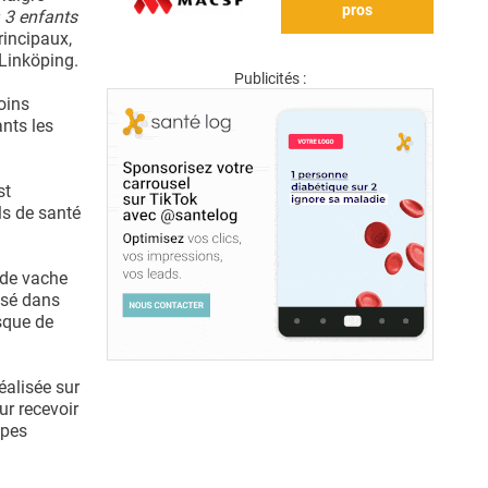
pros
 3 enfants
rincipaux,
 Linköping.
Publicités :
oins
ants les
st
ls de santé
 de vache
lisé dans
isque de
éalisée sur
ur recevoir
upes