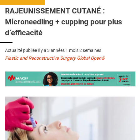
QUI SOMMES-NOUS ?
RAJEUNISSEMENT CUTANÉ :
PUBLICITÉ
Microneedling + cupping pour plus
CONDITIONS GÉNÉRALES
d’efficacité
CONTACT
Actualité publiée il y a
3 années 1 mois 2 semaines
CRÉDITS
Plastic and Reconstructive Surgery Global Open®