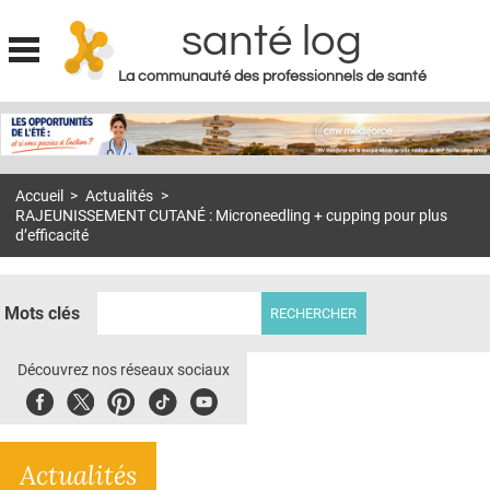
santé log
La communauté des professionnels de santé
Jump to navigation
MON COMPTE
ABONNEMENT
Accueil
>
Actualités
>
S'ABONNER À LA REVUE SOIN À DOMICILE
RAJEUNISSEMENT CUTANÉ : Microneedling + cupping pour plus
d’efficacité
ACTUS
DOSSIERS
Mots clés
RÉSEAUX
Découvrez nos réseaux sociaux
E-REVUE SAD
Facebook
Twitter
Pinterest
Tiktok
Youbute
THÉMA
L'APP
Actualités