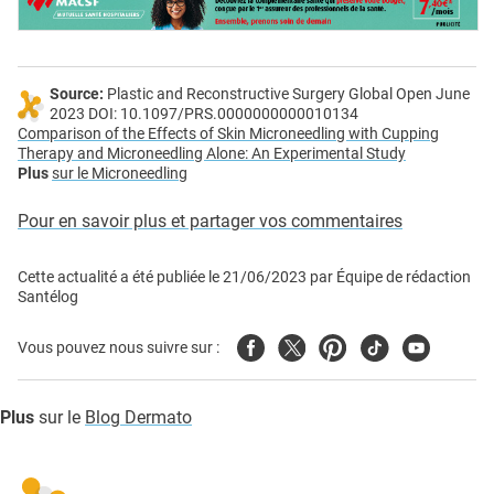
Source:
Plastic and Reconstructive Surgery Global Open June
2023 DOI: 10.1097/PRS.0000000000010134
Comparison of the Effects of Skin Microneedling with Cupping
Therapy and Microneedling Alone: An Experimental Study
Plus
sur le Microneedling
Pour en savoir plus et partager vos commentaires
Cette actualité a été publiée le
21/06/2023
par
Équipe de rédaction
Santélog
Facebook
Twitter
Pinterest
Tiktok
Youtube
Vous pouvez nous suivre sur :
Plus
sur le
Blog Dermato