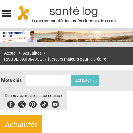
santé log
La communauté des professionnels de santé
Jump to navigation
MON COMPTE
ABONNEMENT
Accueil
>
Actualités
>
S'ABONNER À LA REVUE SOIN À DOMICILE
RISQUE CARDIAQUE : 7 facteurs majeurs pour le prédire
ACTUS
DOSSIERS
Mots clés
RÉSEAUX
Découvrez nos réseaux sociaux
E-REVUE SAD
Facebook
Twitter
Pinterest
Tiktok
Youbute
THÉMA
Actualités
L'APP