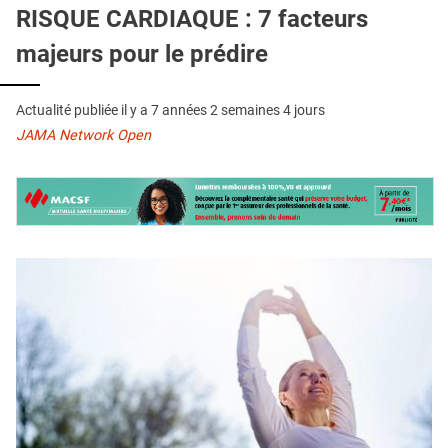
QUI SOMMES-NOUS ?
RISQUE CARDIAQUE : 7 facteurs
majeurs pour le prédire
PUBLICITÉ
CONDITIONS GÉNÉRALES
Actualité publiée il y a
7 années 2 semaines 4 jours
CONTACT
JAMA Network Open
CRÉDITS