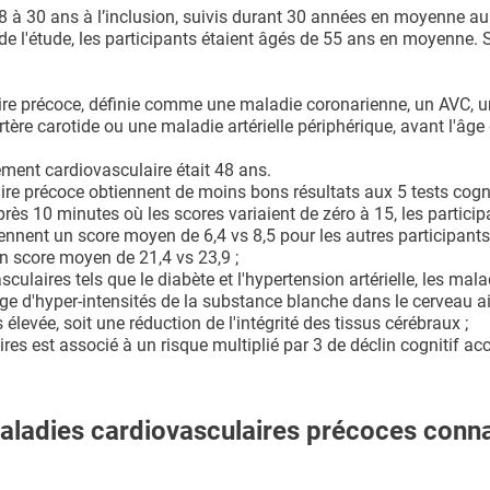
 à 30 ans à l’inclusion, suivis durant 30 années en moyenne au
 de l'étude, les participants étaient âgés de 55 ans en moyenne. 
aire précoce, définie comme une maladie coronarienne, un AVC, 
tère carotide ou une maladie artérielle périphérique, avant l'âge
ment cardiovasculaire était 48 ans.
ire précoce obtiennent de moins bons résultats aux 5 tests cogni
près 10 minutes où les scores variaient de zéro à 15, les partici
nnent un score moyen de 6,4 vs 8,5 pour les autres participants 
un score moyen de 21,4 vs 23,9 ;
ulaires tels que le diabète et l'hypertension artérielle, les mala
e d'hyper-intensités de la substance blanche dans le cerveau ai
levée, soit une réduction de l'intégrité des tissus cérébraux ;
s est associé à un risque multiplié par 3 de déclin cognitif acc
aladies cardiovasculaires précoces conn