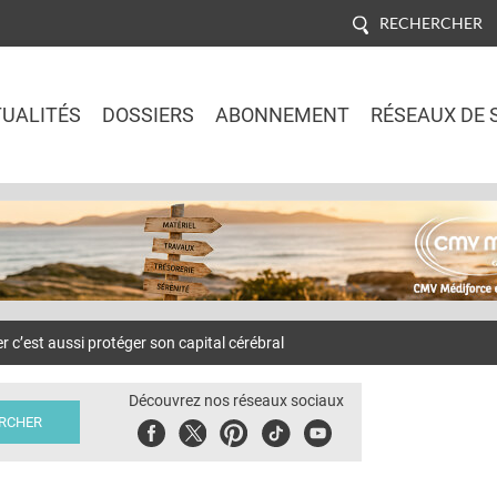
RECHERCHER
UALITÉS
DOSSIERS
ABONNEMENT
RÉSEAUX DE 
Jump to navigation
’est aussi protéger son capital cérébral
Découvrez nos réseaux sociaux
Facebook
Twitter
Pinterest
Tiktok
Youbute