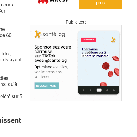
pros
 cours
Sur
Publicités :
une
 de 60
tifs ;
pants ayant
;
dies
nsi qu'à
éléré sur 5
aissent