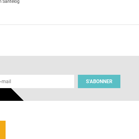
n Santélog
e
 e-mail
S'ABONNER