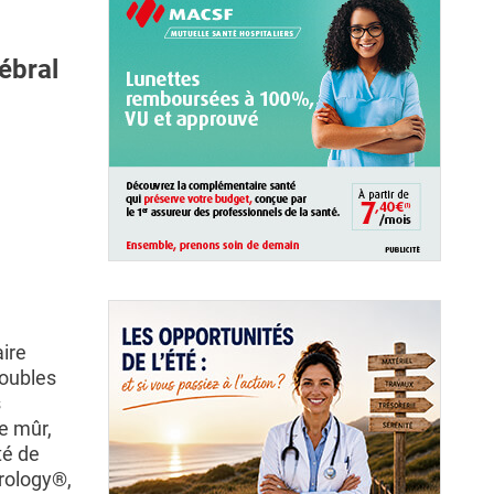
ébral
ire
roubles
s
e mûr,
té de
rology®,