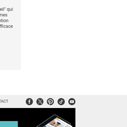
il" qui
hmes
ption
fficace
Facebook
Twitter
Pinterest
Tiktok
Youtube
TACT