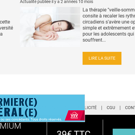
Actualité publiée il y a
2 années 10 mois
La thérapie "veille-somme
consite à recaler les ryt
cette
circadiens s'avère une o
versité
simple et extrêmement e
la
pour les adolescents qui
souffrent...
LIRE LA SUITE
LETTER
QUI SOMMES-NOUS ?
PUBLICITÉ
CGU
CON
EMIUM
39€ TTC