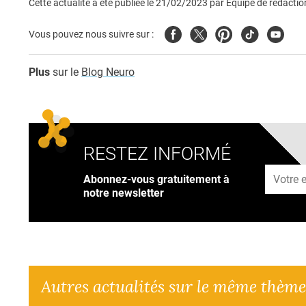
Cette actualité a été publiée le
21/02/2023
par
Équipe de rédactio
Facebook
Twitter
Pinterest
Tiktok
Youtub
Vous pouvez nous suivre sur :
Plus
sur le
Blog Neuro
RESTEZ INFORMÉ
Adresse
Abonnez-vous gratuitement à
notre newsletter
Autres actualités sur le même thème