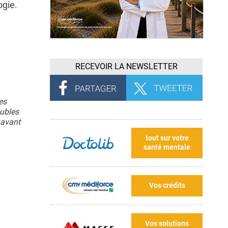
ogie.
RECEVOIR LA NEWSLETTER
es
oubles
 avant
tout sur votre
santé mentale
Vos crédits
Vos solutions