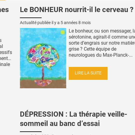
mes
Le BONHEUR nourrit-il le cerveau ?
Actualité publiée il y a
5 années 8 mois
Le bonheur, ou son messager, l
sérotonine, agirait-il comme un
s
sorte d’engrais sur notre matièr
al
grise ? Cette équipe de
essifs
neurologues du Max-Planck-...
ment…
inale
LIRE LA SUITE
DÉPRESSION : La thérapie veille-
sommeil au banc d’essai