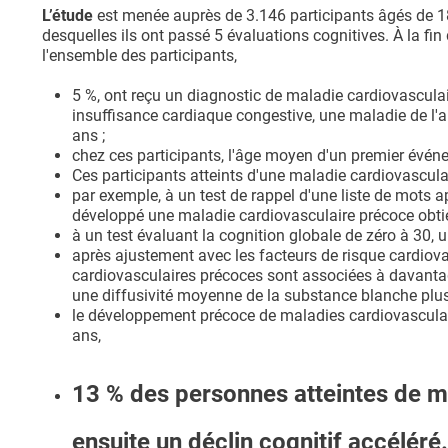
L’étude
est menée auprès de 3.146 participants âgés de 18
desquelles ils ont passé 5 évaluations cognitives. À la fin
l'ensemble des participants,
5 %, ont reçu un diagnostic de maladie cardiovascul
insuffisance cardiaque congestive, une maladie de l'ar
ans ;
chez ces participants, l'âge moyen d'un premier événe
Ces participants atteints d'une maladie cardiovascula
par exemple, à un test de rappel d'une liste de mots a
développé une maladie cardiovasculaire précoce obtie
à un test évaluant la cognition globale de zéro à 30, 
après ajustement avec les facteurs de risque cardiovasc
cardiovasculaires précoces sont associées à davantag
une diffusivité moyenne de la substance blanche plus é
le développement précoce de maladies cardiovasculaire
ans,
13 % des personnes atteintes de m
ensuite un déclin cognitif accéléré.