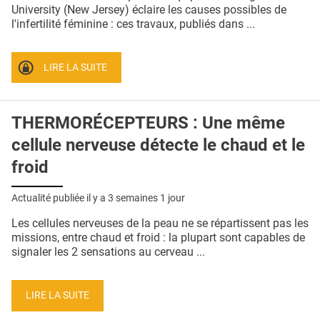
QUI SOMMES-NOUS ?
University (New Jersey) éclaire les causes possibles de
l'infertilité féminine : ces travaux, publiés dans ...
PUBLICITÉ
CONDITIONS GÉNÉRALES
LIRE LA SUITE
CONTACT
THERMORÉCEPTEURS : Une même
CRÉDITS
cellule nerveuse détecte le chaud et le
froid
Actualité publiée il y a
3 semaines 1 jour
Les cellules nerveuses de la peau ne se répartissent pas les
missions, entre chaud et froid : la plupart sont capables de
signaler les 2 sensations au cerveau ...
LIRE LA SUITE