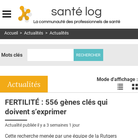
santé log
La communauté des professionnels de santé
Jump to navigation
Accueil
>
Actualités
>
Actualités
MON COMPTE
ABONNEMENT
Mots clés
S'ABONNER À LA REVUE SOIN À DOMICILE
ACTUS
Mode d'affichage :
DOSSIERS
Actualités
Voir
Vo
les
le
RÉSEAUX
actualité
ac
FERTILITÉ : 556 gènes clés qui
en
en
E-REVUE SAD
doivent s’exprimer
liste
bl
THÉMA
Actualité publiée il y a
3 semaines 1 jour
L'APP
Cette recherche menée par une équipe de la Rutgers