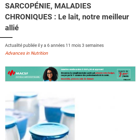
QUI SOMMES-NOUS ?
SARCOPÉNIE, MALADIES
CHRONIQUES : Le lait, notre meilleur
PUBLICITÉ
allié
CONDITIONS GÉNÉRALES
CONTACT
Actualité publiée il y a
6 années 11 mois 3 semaines
CRÉDITS
Advances in Nutrition