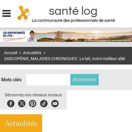
santé log
La communauté des professionnels de santé
Jump to navigation
MON COMPTE
ABONNEMENT
Accueil
>
Actualités
>
S'ABONNER À LA REVUE SOIN À DOMICILE
SARCOPÉNIE, MALADIES CHRONIQUES : Le lait, notre meilleur allié
ACTUS
DOSSIERS
Mots clés
RÉSEAUX
Découvrez nos réseaux sociaux
E-REVUE SAD
Facebook
Twitter
Pinterest
Tiktok
Youbute
THÉMA
Actualités
L'APP