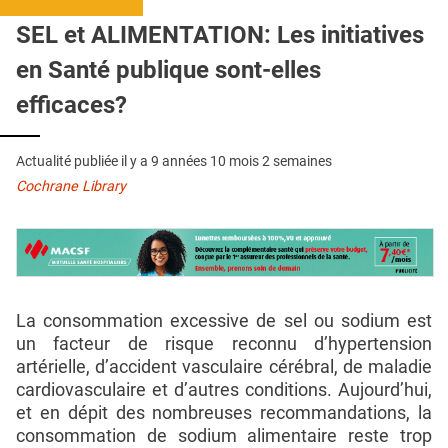
QUI SOMMES-NOUS ?
SEL et ALIMENTATION: Les initiatives
PUBLICITÉ
en Santé publique sont-elles
CONDITIONS GÉNÉRALES
efficaces?
CONTACT
Actualité publiée il y a
9 années 10 mois 2 semaines
CRÉDITS
Cochrane Library
La consommation excessive de sel ou sodium est
un facteur de risque reconnu d’hypertension
artérielle, d’accident vasculaire cérébral, de maladie
cardiovasculaire et d’autres conditions. Aujourd’hui,
et en dépit des nombreuses recommandations, la
consommation de sodium alimentaire reste trop