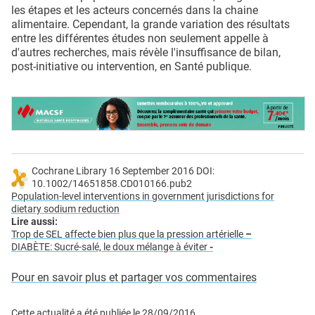
les étapes et les acteurs concernés dans la chaine
alimentaire. Cependant, la grande variation des résultats
entre les différentes études non seulement appelle à
d'autres recherches, mais révèle l'insuffisance de bilan,
post-initiative ou intervention, en Santé publique.
Cochrane Library 16 September 2016 DOI:
10.1002/14651858.CD010166.pub2
Population-level interventions in government jurisdictions for
dietary sodium reduction
Lire aussi:
Trop de SEL affecte bien plus que la pression artérielle
–
DIABÈTE: Sucré-salé, le doux mélange à éviter
-
Pour en savoir plus et partager vos commentaires
Cette actualité a été publiée le
28/09/2016