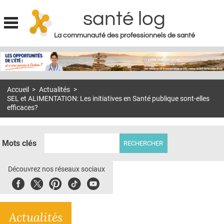
santé log
La communauté des professionnels de santé
Jump to navigation
MON COMPTE
ABONNEMENT
Accueil
>
Actualités
>
S'ABONNER À LA REVUE SOIN À DOMICILE
SEL et ALIMENTATION: Les initiatives en Santé publique sont-elles
efficaces?
ACTUS
DOSSIERS
Mots clés
RÉSEAUX
Découvrez nos réseaux sociaux
E-REVUE SAD
Facebook
Twitter
Pinterest
Tiktok
Youbute
THÉMA
L'APP
Actualités