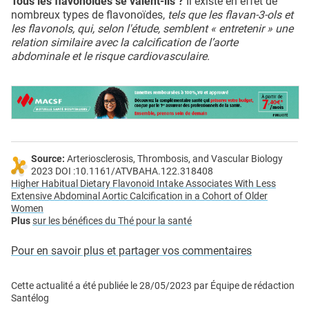
Tous les flavonoïdes se valent-ils ?
Il existe en effet de
nombreux types de flavonoïdes,
tels que les flavan-3-ols et
les flavonols, qui, selon l'étude, semblent « entretenir » une
relation similaire avec la calcification de l’aorte
abdominale et le risque cardiovasculaire.
Source:
Arteriosclerosis, Thrombosis, and Vascular Biology
2023 DOI :10.1161/ATVBAHA.122.318408
Higher Habitual Dietary Flavonoid Intake Associates With Less
Extensive Abdominal Aortic Calcification in a Cohort of Older
Women
Plus
sur les bénéfices du Thé pour la santé
Pour en savoir plus et partager vos commentaires
Cette actualité a été publiée le
28/05/2023
par
Équipe de rédaction
Santélog