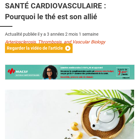
QUI SOMMES-NOUS ?
SANTÉ CARDIOVASCULAIRE :
Pourquoi le thé est son allié
PUBLICITÉ
CONDITIONS GÉNÉRALES
Actualité publiée il y a
3 années 2 mois 1 semaine
CONTACT
Arteriosclerosis, Thrombosis, and Vascular Biology
Regarder la vidéo de l'article
CRÉDITS