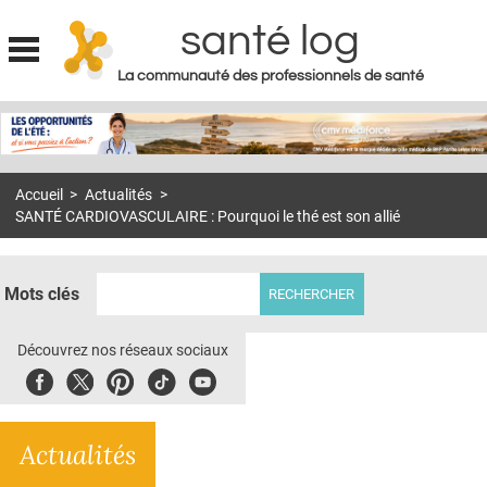
santé log
La communauté des professionnels de santé
Jump to navigation
MON COMPTE
ABONNEMENT
Accueil
>
Actualités
>
S'ABONNER À LA REVUE SOIN À DOMICILE
SANTÉ CARDIOVASCULAIRE : Pourquoi le thé est son allié
ACTUS
DOSSIERS
Mots clés
RÉSEAUX
Découvrez nos réseaux sociaux
E-REVUE SAD
Facebook
Twitter
Pinterest
Tiktok
Youbute
THÉMA
Actualités
L'APP