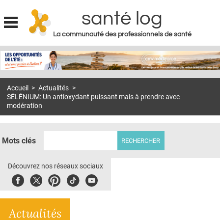
santé log
La communauté des professionnels de santé
Jump to navigation
MON COMPTE
ABONNEMENT
Accueil
>
Actualités
>
S'ABONNER À LA REVUE SOIN À DOMICILE
SÉLÉNIUM: Un antioxydant puissant mais à prendre avec
modération
ACTUS
DOSSIERS
Mots clés
RÉSEAUX
Découvrez nos réseaux sociaux
E-REVUE SAD
Facebook
Twitter
Pinterest
Tiktok
Youbute
THÉMA
L'APP
Actualités