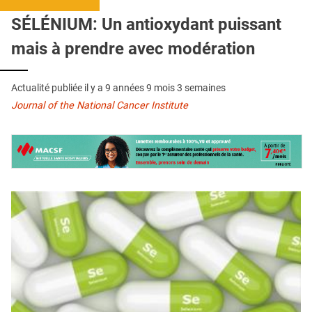
QUI SOMMES-NOUS ?
SÉLÉNIUM: Un antioxydant puissant
PUBLICITÉ
mais à prendre avec modération
CONDITIONS GÉNÉRALES
Actualité publiée il y a
9 années 9 mois 3 semaines
CONTACT
Journal of the National Cancer Institute
CRÉDITS