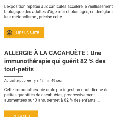
QUI SOMMES-NOUS ?
L'exposition répétée aux canicules accélère le vieillissement
biologique des adultes d'âge mûr et plus âgés, en dérèglant
PUBLICITÉ
leur métabolisme , précise cette ...
CONDITIONS GÉNÉRALES
LIRE LA SUITE
CONTACT
CRÉDITS
ALLERGIE À LA CACAHUÈTE : Une
immunothérapie qui guérit 82 % des
tout-petits
Actualité publiée il y a
47 min 49 sec
Cette immunothérapie orale par ingestion quotidienne de
petites quantités de cacahuètes, progressivement
augmentées sur 3 ans, permet à 82 % des enfants ...
LIRE LA SUITE