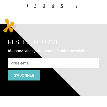
Pages
1
2
3
4
5
…
›
RESTEZ INFORMÉ
Abonnez-vous gratuitement à notre newsletter
Adresse e-mail
S'ABONNER