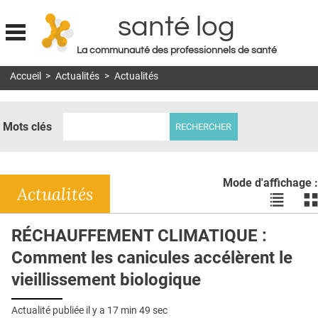
santé log
La communauté des professionnels de santé
Jump to navigation
Accueil
>
Actualités
>
Actualités
MON COMPTE
ABONNEMENT
Mots clés
S'ABONNER À LA REVUE SOIN À DOMICILE
ACTUS
Mode d'affichage :
DOSSIERS
Actualités
Voir
Vo
les
le
RÉSEAUX
actualité
ac
RÉCHAUFFEMENT CLIMATIQUE :
en
en
E-REVUE SAD
Comment les canicules accélèrent le
liste
bl
THÉMA
vieillissement biologique
L'APP
Actualité publiée il y a
17 min 49 sec