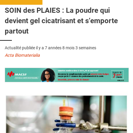
QUI SOMMES-NOUS ?
SOIN des PLAIES : La poudre qui
PUBLICITÉ
devient gel cicatrisant et s’emporte
CONDITIONS GÉNÉRALES
partout
CONTACT
Actualité publiée il y a
7 années 8 mois 3 semaines
CRÉDITS
Acta Biomaterialia