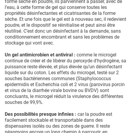
forme sèche en poudre, ils parviennent à passer, avec de
l’eau, à cette forme de gel qui conserve toutes les
propriétés désinfectantes et cicatrisantes de la forme
sèche. Et une fois que le gel est à nouveau sec, il redevient
poudre, et le dispositif se réinitialise et peut ainsi être
réutilisé. C’est donc un désinfectant à la demande, sans
conditionnement encombrant et sans les problèmes de
stockage qui vont avec.
Un gel antimicrobien et antiviral :
comme le microgel
continue de créer et de libérer du peroxyde d'hydrogène, sa
puissance reste élevée, et plus élevée qu’un désinfectant
liquide sur du coton. Les effets du microgel, testé sur 2
souches bactériennes communes (Staphylococcus
epidermidis et Escherichia coli et 2 virus (parovirus porcin
et virus de la diarrhée virale bovine ou BVDV) sont
concluants, le microgel réduit la virulence des différentes
souches de 99,9%.
Des possibilités presque infinies :
car la poudre est
facilement stockable et transportable dans des
dispensaires isolés ou des zones de guerre. Il reste
néanmoins encore un long chemin à parcourir, en