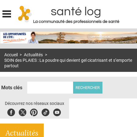
santé log
La communauté des professionnels de santé
Jump to navigation
MON COMPTE
ABONNEMENT
Accueil
>
Actualités
>
S'ABONNER À LA REVUE SOIN À DOMICILE
SOIN des PLAIES : La poudre qui devient gel cicatrisant et s’emporte
partout
ACTUS
DOSSIERS
Mots clés
RÉSEAUX
Découvrez nos réseaux sociaux
E-REVUE SAD
Facebook
Twitter
Pinterest
Tiktok
Youbute
THÉMA
L'APP
Actualités