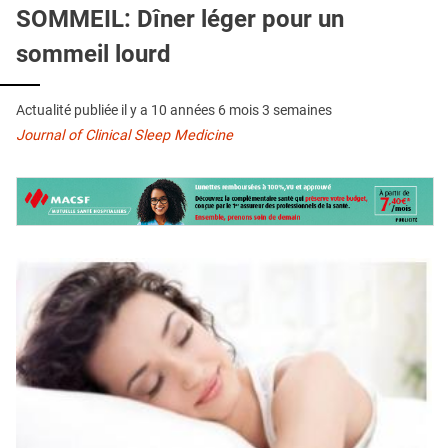
QUI SOMMES-NOUS ?
SOMMEIL: Dîner léger pour un
sommeil lourd
PUBLICITÉ
CONDITIONS GÉNÉRALES
Actualité publiée il y a
10 années 6 mois 3 semaines
CONTACT
Journal of Clinical Sleep Medicine
CRÉDITS