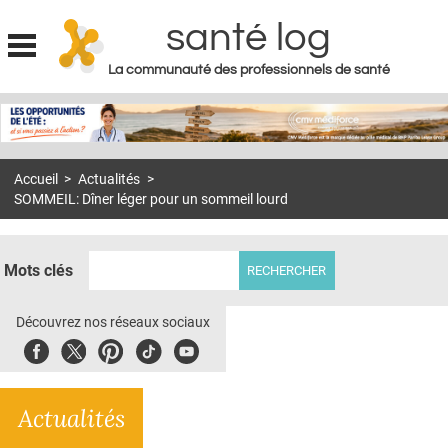
santé log
La communauté des professionnels de santé
Jump to navigation
MON COMPTE
ABONNEMENT
Accueil
>
Actualités
>
S'ABONNER À LA REVUE SOIN À DOMICILE
SOMMEIL: Dîner léger pour un sommeil lourd
ACTUS
DOSSIERS
Mots clés
RÉSEAUX
Découvrez nos réseaux sociaux
E-REVUE SAD
Facebook
Twitter
Pinterest
Tiktok
Youbute
THÉMA
Actualités
L'APP