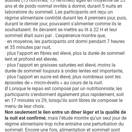
adultes (13 hommes, 13 femmes) âgés en moyenne de 35
ans et de poids normal invités à dormir, durant 5 nuits en
laboratoire du sommeil. Les participants ont reçu un
régime alimentaire contrôlé durant les 4 premiers jour, puis,
durant le dernier jour, pouvaient s'alimenter comme ils le
souhaitaient. Ils devaient se mettre au lit à 22 H et leur
sommeil était suivi par . L'expérience montre que,
· en moyenne, les participants ont dormi pendant 7 heures
et 35 minutes par nuit,
· plus l'apport en fibres est élevé, plus la durée de sommeil
lent et profond est élevée,
· plus l'apport en graisses saturées est élevé, moins la
durée de sommeil toujours à ondes lentes est importante,
· plus l'apport en sucre est élevé, plus nombreux sont les
épisodes de « micro-éveils » au cours de la nuit.
Ø Lorsque le repas est composé par un nutritionniste, les
participants s'endorment également plus rapidement, soit
en 17 minutes vs 29, lorsqu'ils sont libres de composer le
menu de leur choix.
Non seulement le lien entre un dîner léger et la qualité de
la nuit est confirmé
, mais l'étude montre qu'un seul jour de
régime alimentaire trop riche entraîne une perturbation du
sommeil. Encore une fois, alimentation et sommeil sont