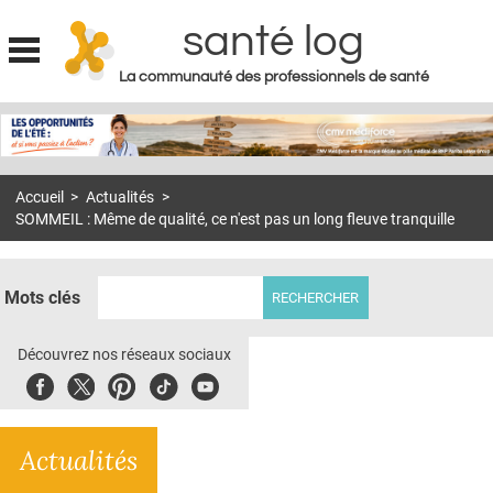
santé log
La communauté des professionnels de santé
Jump to navigation
MON COMPTE
ABONNEMENT
Accueil
>
Actualités
>
S'ABONNER À LA REVUE SOIN À DOMICILE
SOMMEIL : Même de qualité, ce n'est pas un long fleuve tranquille
ACTUS
DOSSIERS
Mots clés
RÉSEAUX
Découvrez nos réseaux sociaux
E-REVUE SAD
Facebook
Twitter
Pinterest
Tiktok
Youbute
THÉMA
Actualités
L'APP