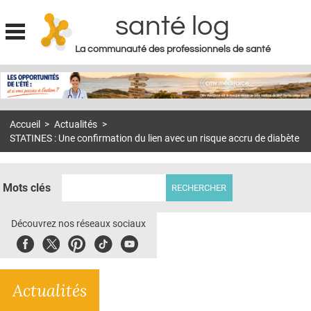
santé log
La communauté des professionnels de santé
Jump to navigation
MON COMPTE
ABONNEMENT
Accueil
>
Actualités
>
S'ABONNER À LA REVUE SOIN À DOMICILE
STATINES : Une confirmation du lien avec un risque accru de diabète
ACTUS
DOSSIERS
Mots clés
RÉSEAUX
Découvrez nos réseaux sociaux
E-REVUE SAD
Facebook
Twitter
Pinterest
Tiktok
Youbute
THÉMA
Actualités
L'APP