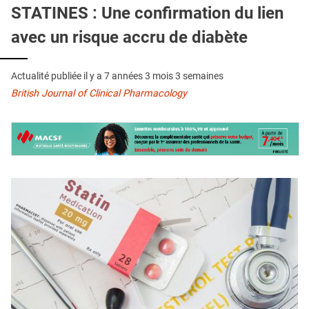
QUI SOMMES-NOUS ?
STATINES : Une confirmation du lien
avec un risque accru de diabète
PUBLICITÉ
CONDITIONS GÉNÉRALES
Actualité publiée il y a
7 années 3 mois 3 semaines
CONTACT
British Journal of Clinical Pharmacology
CRÉDITS