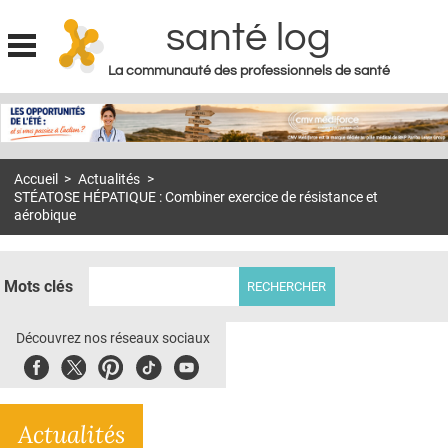
santé log
La communauté des professionnels de santé
Jump to navigation
MON COMPTE
ABONNEMENT
Accueil
>
Actualités
>
S'ABONNER À LA REVUE SOIN À DOMICILE
STÉATOSE HÉPATIQUE : Combiner exercice de résistance et
aérobique
ACTUS
DOSSIERS
Mots clés
RÉSEAUX
Découvrez nos réseaux sociaux
E-REVUE SAD
Facebook
Twitter
Pinterest
Tiktok
Youbute
THÉMA
L'APP
Actualités