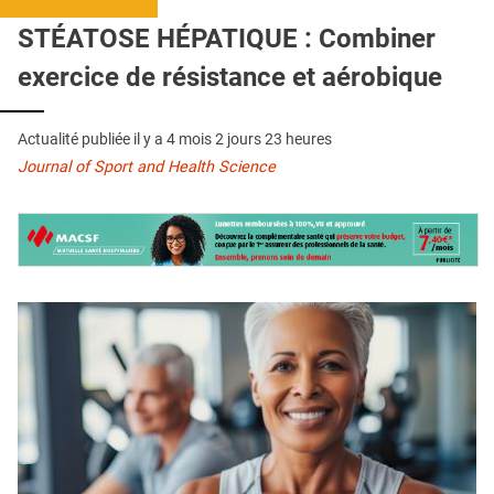
QUI SOMMES-NOUS ?
STÉATOSE HÉPATIQUE : Combiner
PUBLICITÉ
exercice de résistance et aérobique
CONDITIONS GÉNÉRALES
Actualité publiée il y a
4 mois 2 jours 23 heures
CONTACT
Journal of Sport and Health Science
CRÉDITS