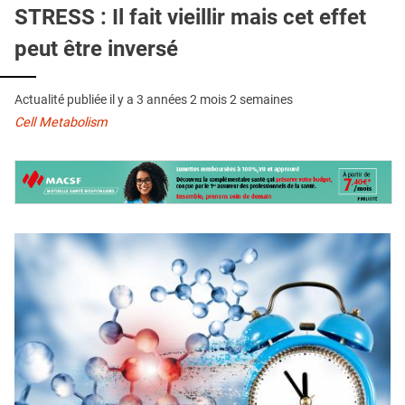
QUI SOMMES-NOUS ?
STRESS : Il fait vieillir mais cet effet
peut être inversé
PUBLICITÉ
CONDITIONS GÉNÉRALES
Actualité publiée il y a
3 années 2 mois 2 semaines
CONTACT
Cell Metabolism
CRÉDITS