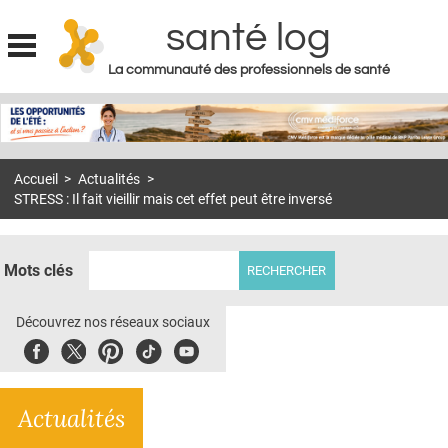
santé log
La communauté des professionnels de santé
Jump to navigation
MON COMPTE
ABONNEMENT
Accueil
>
Actualités
>
S'ABONNER À LA REVUE SOIN À DOMICILE
STRESS : Il fait vieillir mais cet effet peut être inversé
ACTUS
DOSSIERS
Mots clés
RÉSEAUX
Découvrez nos réseaux sociaux
E-REVUE SAD
Facebook
Twitter
Pinterest
Tiktok
Youbute
THÉMA
Actualités
L'APP