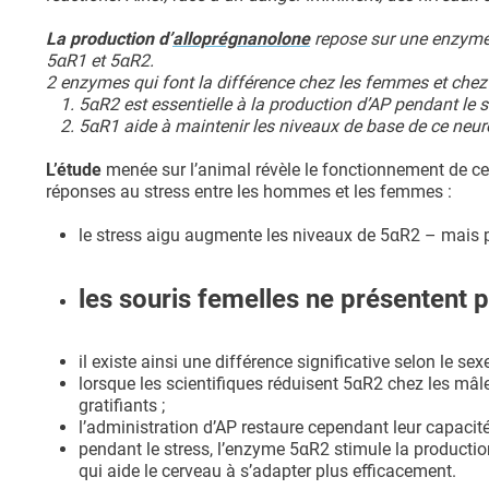
La production d’
alloprégnanolone
repose sur une enzyme 
5αR1 et 5αR2.
2 enzymes qui font la différence chez les femmes et che
5αR2 est essentielle à la production d’AP pendant le s
5αR1 aide à maintenir les niveaux de base de ce neuro
L’étude
menée sur l’animal révèle le fonctionnement de ce
réponses au stress entre les hommes et les femmes :
le stress aigu augmente les niveaux de 5αR2 – mais p
les souris femelles ne présentent
il existe ainsi une différence significative selon le se
lorsque les scientifiques réduisent 5αR2 chez les mâle
gratifiants ;
l’administration d’AP restaure cependant leur capacité
pendant le stress, l’enzyme 5αR2 stimule la production
qui aide le cerveau à s’adapter plus efficacement.