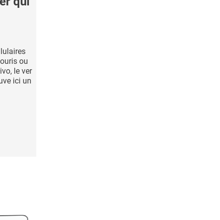
er qui
lulaires
souris ou
vo, le ver
ve ici un