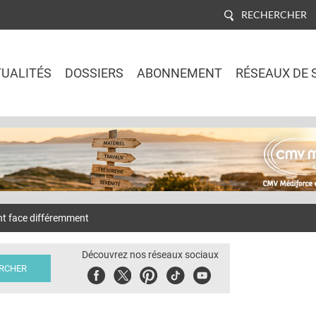
RECHERCHER
UALITÉS
DOSSIERS
ABONNEMENT
RÉSEAUX DE 
Jump to navigation
nt face différemment
Découvrez nos réseaux sociaux
Facebook
Twitter
Pinterest
Tiktok
Youbute