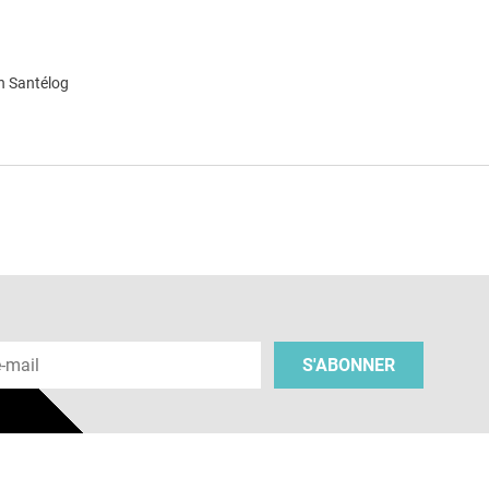
n Santélog
e
 e-mail
S'ABONNER