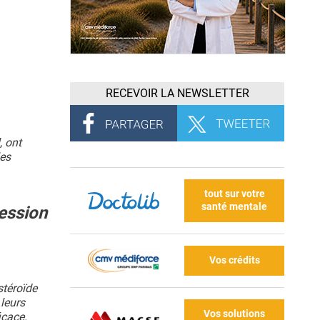
RECEVOIR LA NEWSLETTER
, ont
les
tout sur votre
santé mentale
ression
Vos crédits
stéroïde
 leurs
Vos solutions
icace.