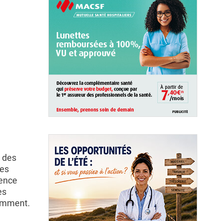
t des
des
ience
es
remment.