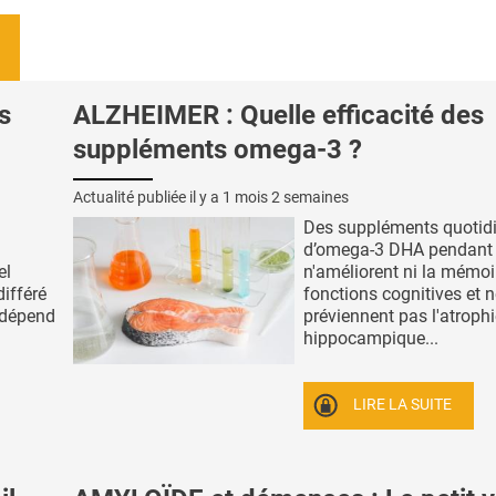
s
ALZHEIMER : Quelle efficacité des
suppléments omega-3 ?
Actualité publiée il y a
1 mois 2 semaines
Des suppléments quotid
d’omega-3 DHA pendant
el
n'améliorent ni la mémoir
différé
fonctions cognitives et 
é dépend
préviennent pas l'atroph
hippocampique...
LIRE LA SUITE