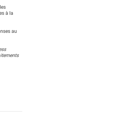
les
es à la
onses au
ess
aitements