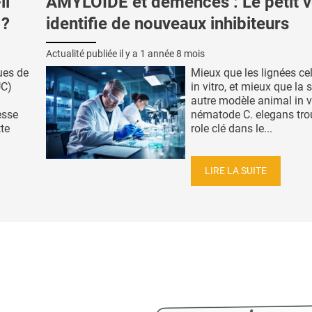
il
AMYLOÏDE et démences : Le petit v
 ?
identifie de nouveaux inhibiteurs
Actualité publiée il y a
1 année 8 mois
ues de
Mieux que les lignées cel
UC)
in vitro, et mieux que la 
autre modèle animal in vi
esse
nématode C. elegans trou
tte
role clé dans le...
LIRE LA SUITE