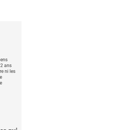
iens
 2 ans
e ni les
ne
ie