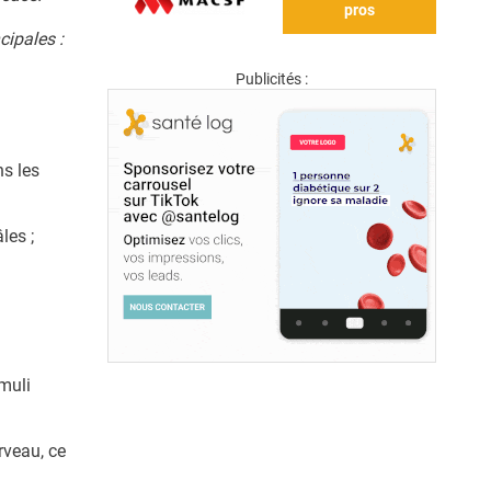
pros
cipales :
Publicités :
s les
les ;
imuli
rveau, ce