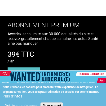
ABONNEMENT PREMIUM
Accédez sans limite aux 30 000 actualités du site et
recevez gratuitement chaque semaine, les actus Santé
à ne pas manquer !
39€ TTC
/ an
S'ABONNER
Nous utilisons les cookies pour améliorer votre expérience de navigation.
En
cliquant sur ce lien, vous acceptez l'utilisation de cookies sur ce site internet.
Copyright
©
2026 ALLIEDHEALTH
Plus d'infos
Oui, je suis d'accord
Non merci