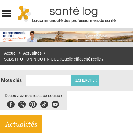
santé log
La communauté des professionnels de santé
Jump to navigation
MON COMPTE
ABONNEMENT
Accueil
>
Actualités
>
S'ABONNER À LA REVUE SOIN À DOMICILE
SUBSTITUTION NICOTINIQUE : Quelle efficacité réelle ?
ACTUS
DOSSIERS
Mots clés
RÉSEAUX
Découvrez nos réseaux sociaux
E-REVUE SAD
Facebook
Twitter
Pinterest
Tiktok
Youbute
THÉMA
Actualités
L'APP