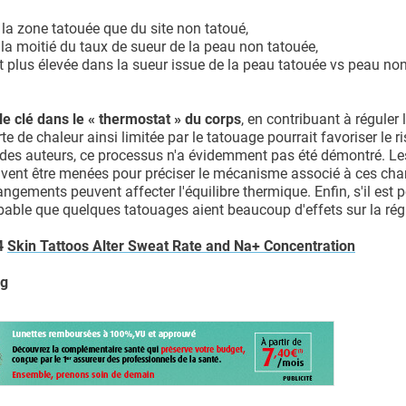
 la zone tatouée que du site non tatoué,
 la moitié du taux de sueur de la peau non tatouée,
st plus élevée dans la sueur issue de la peau tatouée vs peau no
ôle clé dans le « thermostat » du corps
, en contribuant à réguler 
rte de chaleur ainsi limitée par le tatouage pourrait favoriser le r
e des auteurs, ce processus n'a évidemment pas été démontré. Le
ivent être menées pour préciser le mécanisme associé à ces c
gements peuvent affecter l'équilibre thermique. Enfin, s'il est 
robable que quelques tatouages ​​aient beaucoup d'effets sur la ré
4
Skin Tattoos Alter Sweat Rate and Na+ Concentration
og