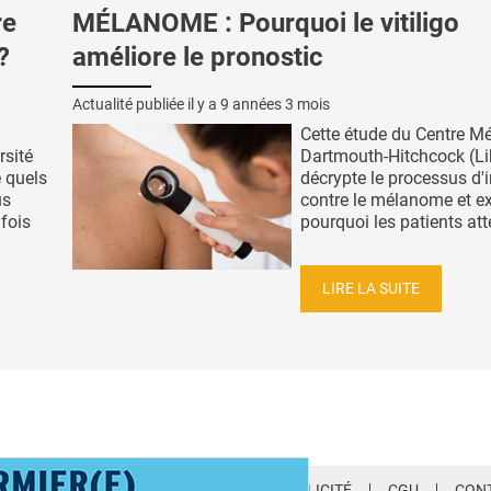
re
MÉLANOME : Pourquoi le vitiligo
?
améliore le pronostic
Actualité publiée il y a
9 années 3 mois
Cette étude du Centre Mé
rsité
Dartmouth-Hitchcock (L
 quels
décrypte le processus d
us
contre le mélanome et e
 fois
pourquoi les patients atte
LIRE LA SUITE
LETTER
QUI SOMMES-NOUS ?
PUBLICITÉ
CGU
CON