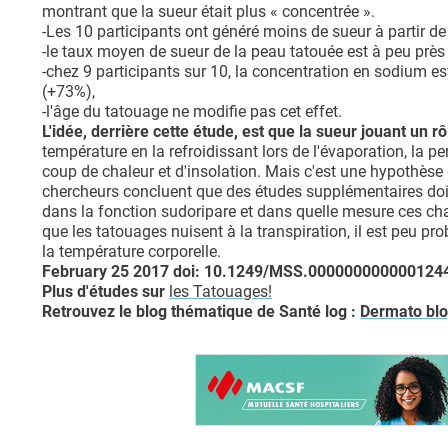
montrant que la sueur était plus « concentrée ».
-Les 10 participants ont généré moins de sueur à partir de
-le taux moyen de sueur de la peau tatouée est à peu près
-chez 9 participants sur 10, la concentration en sodium e
(+73%),
-l'âge du tatouage ne modifie pas cet effet.
L'idée, derrière cette étude, est que la sueur jouant un r
température en la refroidissant lors de l'évaporation, la pe
coup de chaleur et d'insolation. Mais c'est une hypothès
chercheurs concluent que des études supplémentaires do
dans la fonction sudoripare et dans quelle mesure ces chan
que les tatouages ​​nuisent à la transpiration, il est peu p
la température corporelle.
February 25 2017 doi: 10.1249/MSS.000000000000124
Plus d'études sur
les Tatouages!
Retrouvez le blog thématique de Santé log :
Dermato bl