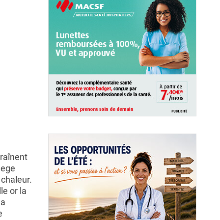
traînent
llege
 chaleur.
le or la
la
e