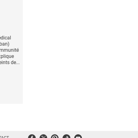
dical
iban)
'immunité
xplique
ints de...
Facebook
Twitter
Pinterest
Tiktok
Youtube
TACT