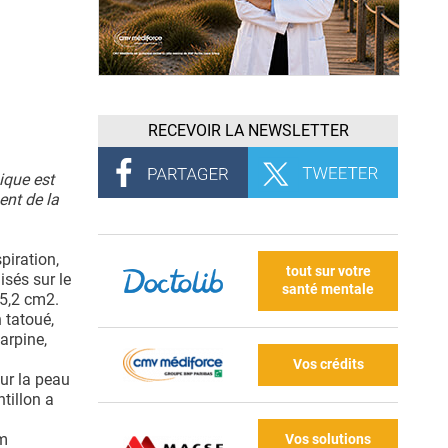
RECEVOIR LA NEWSLETTER
ique est
ent de la
piration,
tout sur votre
isés sur le
santé mentale
 5,2 cm2.
 tatoué,
arpine,
Vos crédits
ur la peau
tillon a
um
Vos solutions