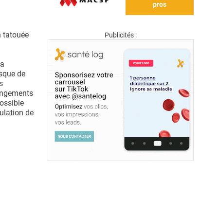
pros
n tatouée
Publicités :
la
isque de
s
hangements
possible
gulation de