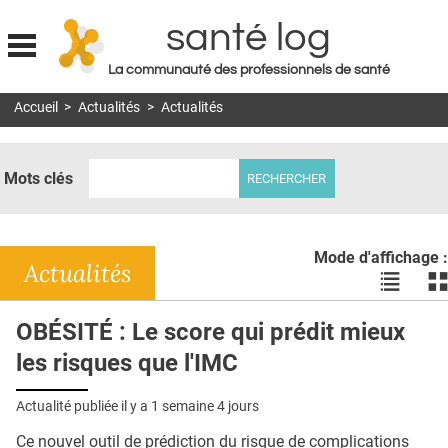
santé log
La communauté des professionnels de santé
Jump to navigation
Accueil
>
Actualités
>
Actualités
MON COMPTE
ABONNEMENT
Mots clés
S'ABONNER À LA REVUE SOIN À DOMICILE
ACTUS
Mode d'affichage :
DOSSIERS
Actualités
Voir
Vo
les
le
RÉSEAUX
actualité
ac
OBÉSITÉ : Le score qui prédit mieux
en
en
E-REVUE SAD
les risques que l'IMC
liste
bl
THÉMA
Actualité publiée il y a
1 semaine 4 jours
L'APP
Ce nouvel outil de prédiction du risque de complications