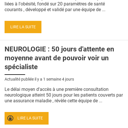
QUI SOMMES-NOUS ?
liées à l'obésité, fondé sur 20 paramètres de santé
courants , développé et validé par une équipe de ...
PUBLICITÉ
CONDITIONS GÉNÉRALES
LIRE LA SUITE
CONTACT
NEUROLOGIE : 50 jours d'attente en
CRÉDITS
moyenne avant de pouvoir voir un
spécialiste
Actualité publiée il y a
1 semaine 4 jours
Le délai moyen d'accès à une première consultation
neurologique atteint 50 jours pour les patients couverts par
une assurance maladie , révèle cette équipe de ...
LIRE LA SUITE