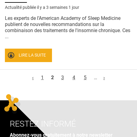
Actualité publiée il y a
3 semaines 1 jour
Les experts de l’American Academy of Sleep Medicine
publient de nouvelles recommandations sur la
combinaison des traitements de l'insomnie chronique. Ces
...
LIRE LA SUITE
Pages
‹
1
2
3
4
5
…
›
RESTEZ INFORMÉ
Abonnez-vous gratuitement à notre newsletter