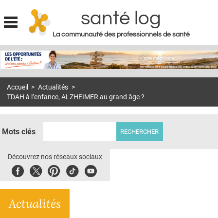
santé log
La communauté des professionnels de santé
Jump to navigation
MON COMPTE
ABONNEMENT
Accueil
>
Actualités
>
S'ABONNER À LA REVUE SOIN À DOMICILE
TDAH à l’enfance, ALZHEIMER au grand âge ?
ACTUS
DOSSIERS
Mots clés
RÉSEAUX
Découvrez nos réseaux sociaux
E-REVUE SAD
Facebook
Twitter
Pinterest
Tiktok
Youbute
THÉMA
Actualités
L'APP