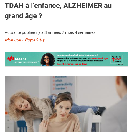
QUI SOMMES-NOUS ?
TDAH à l’enfance, ALZHEIMER au
grand âge ?
PUBLICITÉ
CONDITIONS GÉNÉRALES
Actualité publiée il y a
3 années 7 mois 4 semaines
CONTACT
Molecular Psychiatry
CRÉDITS