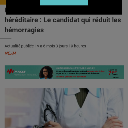
QUI SOMMES-NOUS ?
TÉLANGIECTASIE hémorragique
PUBLICITÉ
héréditaire : Le candidat qui réduit les
CONDITIONS GÉNÉRALES
hémorragies
CONTACT
Actualité publiée il y a
6 mois 3 jours 19 heures
CRÉDITS
NEJM