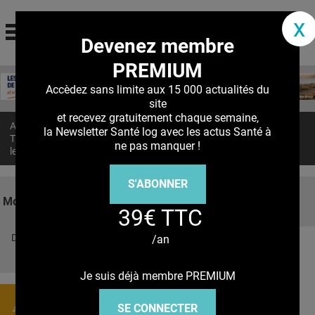
santé log
x
Devenez membre
La communauté des professionnels de santé
PREMIUM
Jump to navigation
MON COMPTE
Accèdez sans limite aux 15 000 actualités du
site
ABONNEMENT
et recevez gratuitement chaque semaine,
Accueil
>
Actualités
>
la Newsletter Santé log avec les actus Santé à
S'ABONNER À LA REVUE SOIN À DOMICILE
TÉLANGIECTASIE hémorragique héréditaire : Le candidat qui réduit
ne pas manquer !
les hémorragies
ACTUS
S'ABONNER
DOSSIERS
Mots clés
39€ TTC
RÉSEAUX
Découvrez nos réseaux sociaux
/an
E-REVUE SAD
Facebook
Twitter
Pinterest
Tiktok
Youbute
THÉMA
Je suis déjà membre PREMIUM
L'APP
Actualités
SE CONNECTER