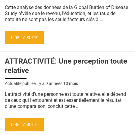
QUI SOMMES-NOUS ?
Cette analyse des données de la Global Burden of Disease
Study révèle que le revenu, l'éducation, et les taux de
PUBLICITÉ
natalité ne sont pas les seuls facteurs clés à ...
CONDITIONS GÉNÉRALES
LIRE LA SUITE
CONTACT
CRÉDITS
ATTRACTIVITÉ: Une perception toute
relative
Actualité publiée il y a
9 années 10 mois
L'attractivité d’une personne est toute relative, elle dépend
de ceux qui l’entourent et est essentiellement le résultat
d’une comparaison, conclut cette ...
LIRE LA SUITE