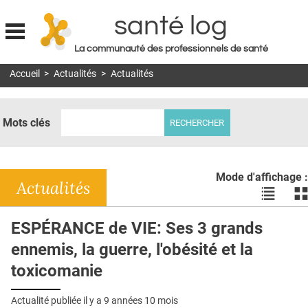
santé log
La communauté des professionnels de santé
Jump to navigation
Accueil
>
Actualités
>
Actualités
MON COMPTE
ABONNEMENT
Mots clés
S'ABONNER À LA REVUE SOIN À DOMICILE
ACTUS
Mode d'affichage :
DOSSIERS
Actualités
Voir
Vo
les
le
RÉSEAUX
actualité
ac
ESPÉRANCE de VIE: Ses 3 grands
en
en
E-REVUE SAD
ennemis, la guerre, l'obésité et la
liste
bl
THÉMA
toxicomanie
L'APP
Actualité publiée il y a
9 années 10 mois