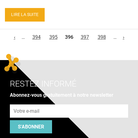
LIRE LA SUITE
Pages
‹
…
394
395
396
397
398
…
›
RESTEZ INFORMÉ
Abonnez-vous gratuitement à notre newsletter
Adresse e-mail
S'ABONNER