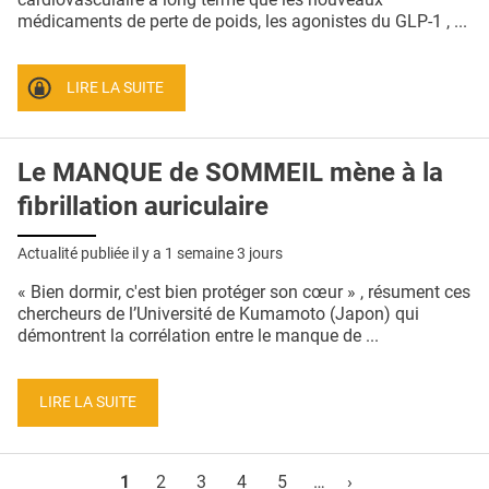
médicaments de perte de poids, les agonistes du GLP-1 , ...
LIRE LA SUITE
Le MANQUE de SOMMEIL mène à la
fibrillation auriculaire
Actualité publiée il y a
1 semaine 3 jours
« Bien dormir, c'est bien protéger son cœur » , résument ces
chercheurs de l’Université de Kumamoto (Japon) qui
démontrent la corrélation entre le manque de ...
LIRE LA SUITE
Pages
1
2
3
4
5
…
›