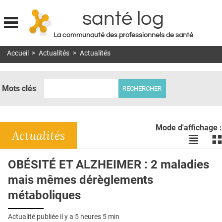
santé log
La communauté des professionnels de santé
Jump to navigation
Accueil
>
Actualités
>
Actualités
MON COMPTE
ABONNEMENT
Mots clés
S'ABONNER À LA REVUE SOIN À DOMICILE
ACTUS
Mode d'affichage :
DOSSIERS
Actualités
Voir
Vo
les
le
RÉSEAUX
actualité
ac
OBÉSITÉ ET ALZHEIMER : 2 maladies
en
en
E-REVUE SAD
mais mêmes dérèglements
liste
bl
THÉMA
métaboliques
L'APP
Actualité publiée il y a
5 heures 5 min