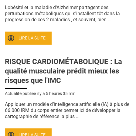
QUI SOMMES-NOUS ?
L'obésité et la maladie d'Alzheimer partagent des
perturbations métaboliques qui s'installent tôt dans la
PUBLICITÉ
progression de ces 2 maladies , et souvent, bien ...
CONDITIONS GÉNÉRALES
LIRE LA SUITE
CONTACT
CRÉDITS
RISQUE CARDIOMÉTABOLIQUE : La
qualité musculaire prédit mieux les
risques que l'IMC
Actualité publiée il y a
5 heures 35 min
Appliquer un modèle d’intelligence artificielle (IA) à plus de
66.000 IRM du corps entier permet ici de développer la
cartographie de référence la plus ...
LIRE LA SUITE