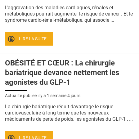
QUI SOMMES-NOUS ?
L'aggravation des maladies cardiaques, rénales et
métaboliques pourrait augmenter le risque de cancer . Et le
PUBLICITÉ
syndrome cardio-rénal-métabolique, qui associe ...
CONDITIONS GÉNÉRALES
LIRE LA SUITE
CONTACT
CRÉDITS
OBÉSITÉ ET CŒUR : La chirurgie
bariatrique devance nettement les
agonistes du GLP-1
Actualité publiée il y a
1 semaine 4 jours
La chirurgie bariatrique réduit davantage le risque
cardiovasculaire à long terme que les nouveaux
médicaments de perte de poids, les agonistes du GLP-1 , ...
LIRE LA SUITE