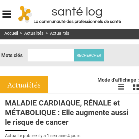
santé log
La communauté des professionnels de santé
Jump to navigation
Accueil
>
Actualités
>
Actualités
MON COMPTE
ABONNEMENT
Mots clés
S'ABONNER À LA REVUE SOIN À DOMICILE
ACTUS
Mode d'affichage :
DOSSIERS
Actualités
Voir
Vo
les
le
RÉSEAUX
actualité
ac
MALADIE CARDIAQUE, RÉNALE et
en
en
E-REVUE SAD
MÉTABOLIQUE : Elle augmente aussi
liste
bl
THÉMA
le risque de cancer
L'APP
Actualité publiée il y a
1 semaine 4 jours