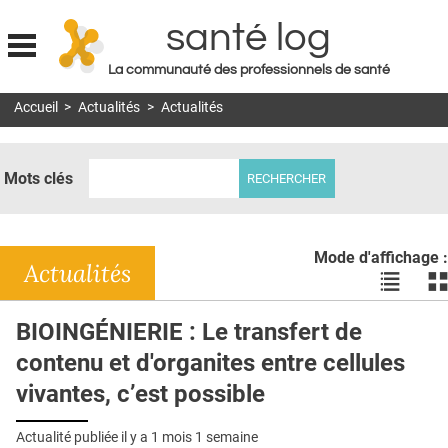
santé log
La communauté des professionnels de santé
Jump to navigation
Accueil
>
Actualités
>
Actualités
MON COMPTE
ABONNEMENT
Mots clés
S'ABONNER À LA REVUE SOIN À DOMICILE
ACTUS
Mode d'affichage :
DOSSIERS
Actualités
Voir
Vo
les
le
RÉSEAUX
actualité
ac
BIOINGÉNIERIE : Le transfert de
en
en
E-REVUE SAD
contenu et d'organites entre cellules
liste
bl
THÉMA
vivantes, c’est possible
L'APP
Actualité publiée il y a
1 mois 1 semaine