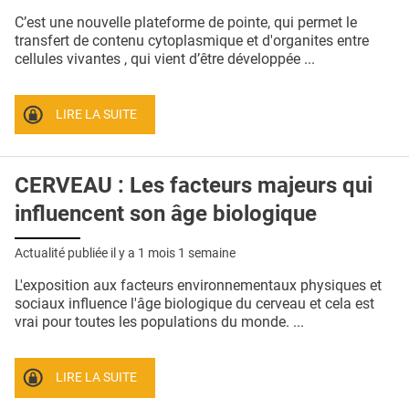
QUI SOMMES-NOUS ?
C’est une nouvelle plateforme de pointe, qui permet le
transfert de contenu cytoplasmique et d'organites entre
PUBLICITÉ
cellules vivantes , qui vient d’être développée ...
CONDITIONS GÉNÉRALES
LIRE LA SUITE
CONTACT
CRÉDITS
CERVEAU : Les facteurs majeurs qui
influencent son âge biologique
Actualité publiée il y a
1 mois 1 semaine
L'exposition aux facteurs environnementaux physiques et
sociaux influence l'âge biologique du cerveau et cela est
vrai pour toutes les populations du monde. ...
LIRE LA SUITE