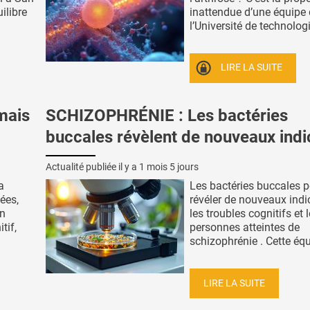
ilibre
inattendue d’une équipe
l’Université de technologi
LIRE LA SUITE
mais
SCHIZOPHRÉNIE : Les bactéries
buccales révèlent de nouveaux indi
Actualité publiée il y a
1 mois 5 jours
a
Les bactéries buccales p
ées,
révéler de nouveaux indi
un
les troubles cognitifs et 
tif,
personnes atteintes de
schizophrénie . Cette équi
LIRE LA SUITE