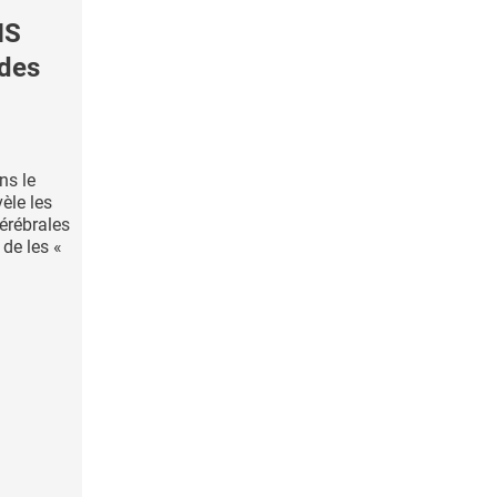
NS
 des
ns le
èle les
cérébrales
 de les «