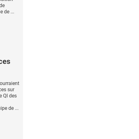
 de
e de ...
ces
ourraient
ces sur
le QI des
pe de ...