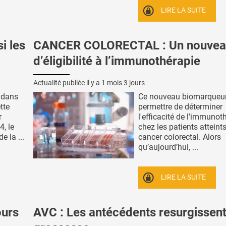
LIRE LA SUITE
i les
CANCER COLORECTAL : Un nouveau
d’éligibilité à l’immunothérapie
Actualité publiée il y a
1 mois 3 jours
 dans
Ce nouveau biomarqueu
tte
permettre de déterminer
r
l'efficacité de l'immunot
, le
chez les patients atteint
e la ...
cancer colorectal. Alors
qu’aujourd’hui, ...
LIRE LA SUITE
ours
AVC : Les antécédents resurgissent