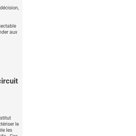
décision,
jectable
nder aux
ircuit
stitut
tériser le
ôle les