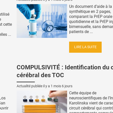
Un document d’aide à la 
synthétique en 2 pages,
tilisé
comparant la PrEP orale
e
quotidienne et la PrEP in
ut cette
bimensuelle, sans dema
patients de ...
les ...
LIRE LA SUITE
COMPULSIVITÉ : Identification du c
cérébral des TOC
Actualité publiée il y a
1 mois 6 jours
Cette équipe de
 Los
neuroscientifiques de l’In
San
Karolinska vient de carac
uvrir
circuit cérébral qui contr