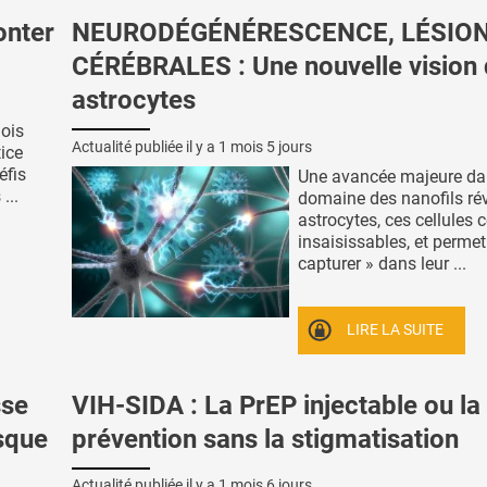
onter
NEURODÉGÉNÉRESCENCE, LÉSIO
CÉRÉBRALES : Une nouvelle vision
astrocytes
nois
Actualité publiée il y a
1 mois 5 jours
ice
éfis
Une avancée majeure da
...
domaine des nanofils rév
astrocytes, ces cellules 
insaisissables, et permet
capturer » dans leur ...
LIRE LA SUITE
sse
VIH-SIDA : La PrEP injectable ou la
isque
prévention sans la stigmatisation
Actualité publiée il y a
1 mois 6 jours