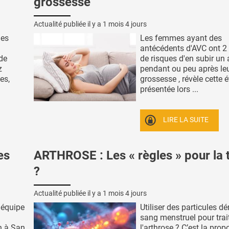
grossesse
Actualité publiée il y a
1 mois 4 jours
ues
Les femmes ayant des
antécédents d'AVC ont 2 
 de
de risques d'en subir un 
z
pendant ou peu après le
es,
grossesse , révèle cette 
présentée lors ...
LIRE LA SUITE
es
ARTHROSE : Les « règles » pour la t
?
Actualité publiée il y a
1 mois 4 jours
 équipe
Utiliser des particules dé
sang menstruel pour trai
h à San
l'arthrose ? C’est la prop