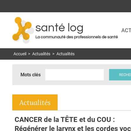
santé log
ACT
La communauté des professionnels de santé
Accueil
>
Actualités
>
Actualités
Mots clés
Actualités
CANCER de la TÊTE et du COU :
Régénérer le larynx et les cordes vo