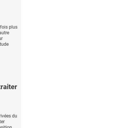
fois plus
autre
ur
étude
raiter
rivées du
ter
osition