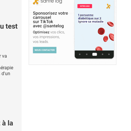
 test
r va
hérapie
s d'un
 à la