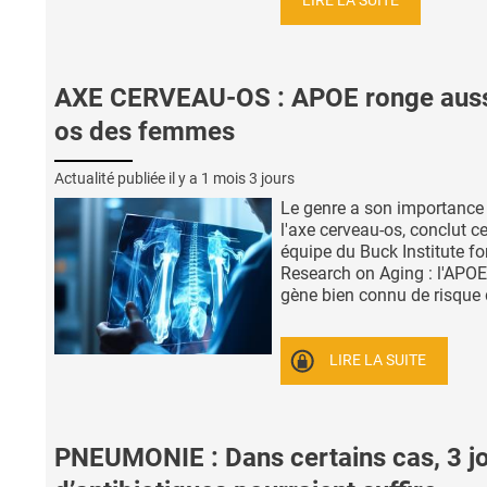
LIRE LA SUITE
AXE CERVEAU-OS : APOE ronge auss
os des femmes
Actualité publiée il y a
1 mois 3 jours
Le genre a son importance
l'axe cerveau-os, conclut ce
équipe du Buck Institute fo
Research on Aging : l'APOE4
gène bien connu de risque d
LIRE LA SUITE
PNEUMONIE : Dans certains cas, 3 j