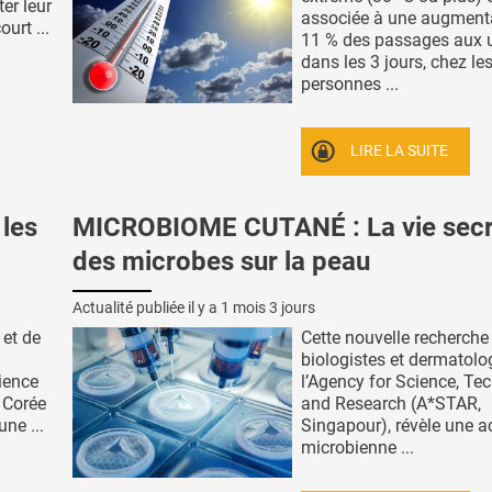
er leur
associée à une augment
urt ...
11 % des passages aux 
dans les 3 jours, chez le
personnes ...
LIRE LA SUITE
 les
MICROBIOME CUTANÉ : La vie secr
des microbes sur la peau
Actualité publiée il y a
1 mois 3 jours
 et de
Cette nouvelle recherche
biologistes et dermatol
ience
l’Agency for Science, Te
 Corée
and Research (A*STAR,
ne ...
Singapour), révèle une ac
microbienne ...