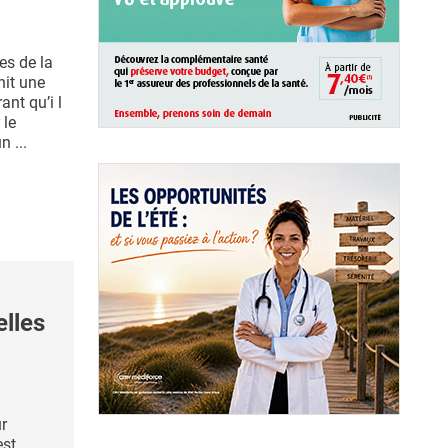
es de la
hit une
nt qu’i l
 le
n ...
elles
ur
est