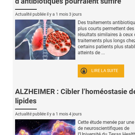
d’antibiotiques pourraient suffire
Actualité publiée il y a
1 mois 3 jours
Des traitements antibiotiq
plus courts permettent des
résultats similaires à ceux
traitements plus longs che
certains patients plus stabl
atteints de ...
LIRE LA SUITE
ALZHEIMER : Cibler l’homéostasie d
lipides
Actualité publiée il y a
1 mois 4 jours
Cette étude menée par une
de neuroscientifiques de
l’Université du Texas Healt