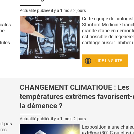
Actualité publiée il y a
1 mois 2 jours
Cette équipe de biologist
cales
Stanford Medicine franc
une
grande étape en démontra
est possible de régénérer
llules
cartilage aussi : inhiber u
LIRE LA SUITE
CHANGEMENT CLIMATIQUE : Les
températures extrêmes favorisent-
la démence ?
Actualité publiée il y a
1 mois 2 jours
it pas
L'exposition à une chale
ires
extrême (30° C ou plus) 