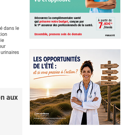
isé dans le
tion
hie
our
urinaires
on aux