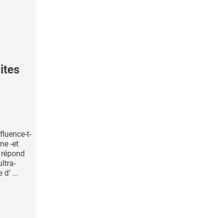
ites
fluence-t-
me -et
- répond
ltra-
d’ ...