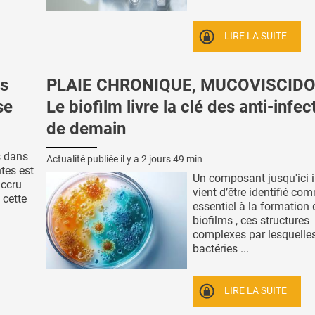
LIRE LA SUITE
s
PLAIE CHRONIQUE, MUCOVISCIDO
se
Le biofilm livre la clé des anti-infec
de demain
s dans
Actualité publiée il y a
2 jours 49 min
tes est
Un composant jusqu'ici 
accru
vient d’être identifié co
 cette
essentiel à la formation
biofilms , ces structures
complexes par lesquelles
bactéries ...
LIRE LA SUITE