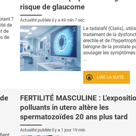
risque de glaucome
orant ?
Actualité publiée il y a
49 min 7 sec
ité de
Le tadalafil (Cialis), util
t de
traitement de la dysfonc
es de
érectile et de l'hypertrop
bénigne de la prostate p
soulager les symptômes 
...
LIRE LA SUITE
 de
FERTILITÉ MASCULINE : L'expositi
polluants in utero altère les
spermatozoïdes 20 ans plus tard
Actualité publiée il y a
1 jour 19 min
fient