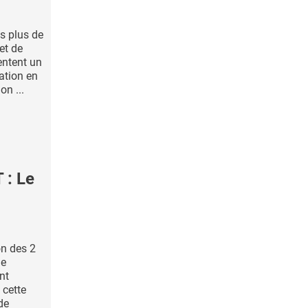
is plus de
et de
entent un
sation en
on ...
: Le
on des 2
ue
nt
 cette
de