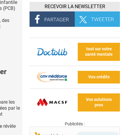
infantile
RECEVOIR LA NEWSLETTER
s (PCB)
, des
t
tout sur votre
santé mentale
cer
Vos crédits
Vos solutions
pare les
pros
ées par le
nt
Publicités :
ue révèle