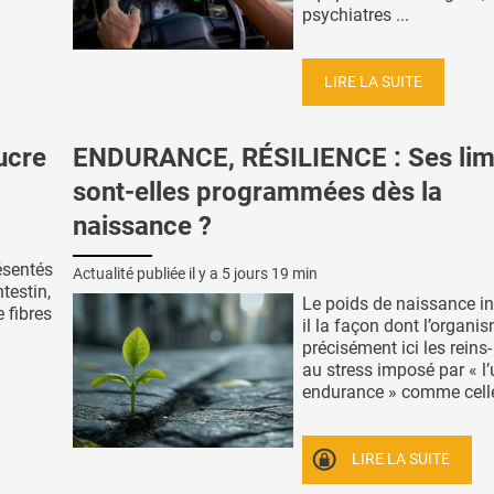
psychiatres ...
LIRE LA SUITE
ucre
ENDURANCE, RÉSILIENCE : Ses lim
sont-elles programmées dès la
naissance ?
ésentés
Actualité publiée il y a
5 jours 19 min
testin,
Le poids de naissance in
 fibres
il la façon dont l’organis
précisément ici les reins
au stress imposé par « l’u
endurance » comme celle 
LIRE LA SUITE