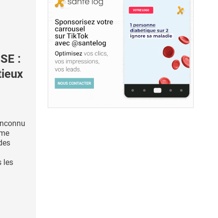
SE :
tieux
inconnu
mme
 des
 les