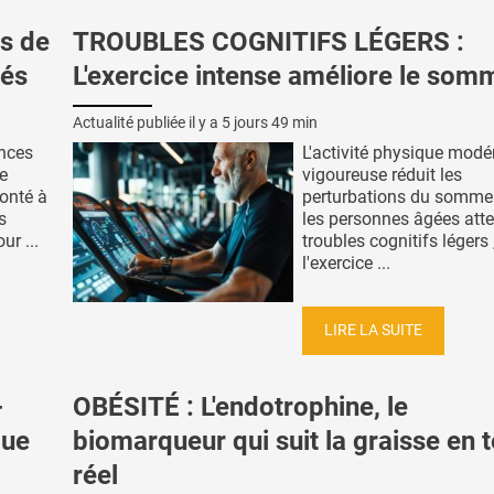
es de
TROUBLES COGNITIFS LÉGERS :
tés
L'exercice intense améliore le somm
Actualité publiée il y a
5 jours 49 min
nces
L'activité physique modé
e
vigoureuse réduit les
onté à
perturbations du sommei
s
les personnes âgées atte
ur ...
troubles cognitifs légers 
l'exercice ...
LIRE LA SUITE
-
OBÉSITÉ : L'endotrophine, le
que
biomarqueur qui suit la graisse en
réel