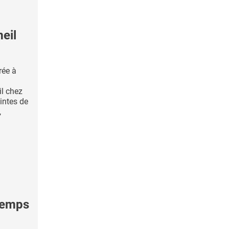
eil
rée à
l chez
intes de
,
 temps