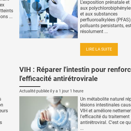
L'exposition prénatale et 
tex
aux polychlorobiphényle
tteints
et aux substances
ons ...
perfluoroalkylées (PFAS)
polluants persistants, es
résolument ...
LIRE LA SUITE
VIH : Réparer l'intestin pour renfor
l'efficacité antirétrovirale
Actualité publiée il y a
1 jour 1 heure
s
Un métabolite naturel ré
on
lésions intestinales caus
reurs
VIH et améliore netteme
l'efficacité du traitement
es
antirétroviral. C'est ce q
...