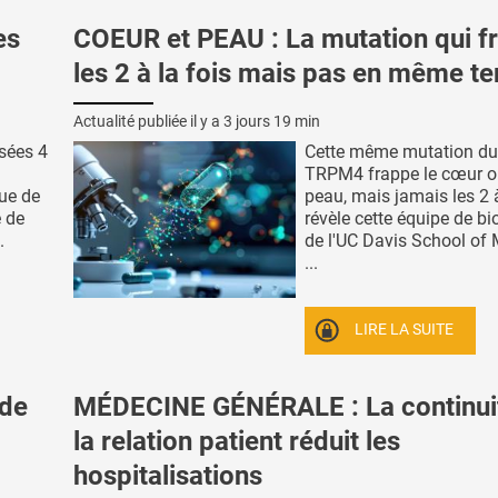
es
COEUR et PEAU : La mutation qui f
les 2 à la fois mais pas en même t
Actualité publiée il y a
3 jours 19 min
sées 4
Cette même mutation du
TRPM4 frappe le cœur o
que de
peau, mais jamais les 2 à 
e de
révèle cette équipe de bi
.
de l'UC Davis School of 
...
LIRE LA SUITE
 de
MÉDECINE GÉNÉRALE : La continui
la relation patient réduit les
hospitalisations