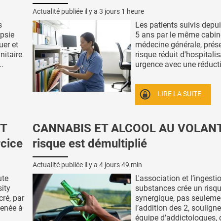
Actualité publiée il y a
3 jours 1 heure
s
Les patients suivis depu
psie
5 ans par le même cabin
uer et
médecine générale, prés
nitaire
risque réduit d'hospitali
..
urgence avec une réducti
LIRE LA SUITE
IT
CANNABIS ET ALCOOL AU VOLANT 
rcice
risque est démultiplié
Actualité publiée il y a
4 jours 49 min
ute
L'association et l’ingesti
sity
substances crée un risq
cré, par
synergique, pas seuleme
menée à
l’addition des 2, souligne
équipe d’addictologues, 