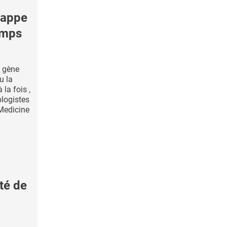
rappe
emps
 gène
u la
la fois ,
ologistes
Medicine
té de