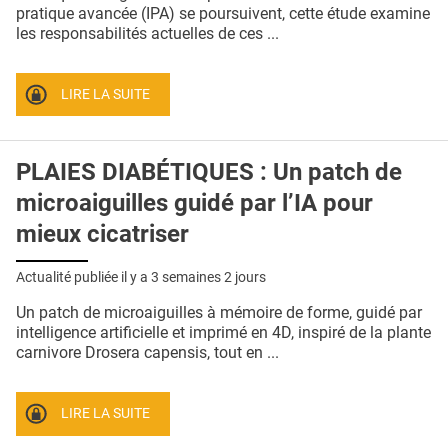
QUI SOMMES-NOUS ?
pratique avancée (IPA) se poursuivent, cette étude examine
les responsabilités actuelles de ces ...
PUBLICITÉ
CONDITIONS GÉNÉRALES
LIRE LA SUITE
CONTACT
PLAIES DIABÉTIQUES : Un patch de
CRÉDITS
microaiguilles guidé par l’IA pour
mieux cicatriser
Actualité publiée il y a
3 semaines 2 jours
Un patch de microaiguilles à mémoire de forme, guidé par
intelligence artificielle et imprimé en 4D, inspiré de la plante
carnivore Drosera capensis, tout en ...
LIRE LA SUITE