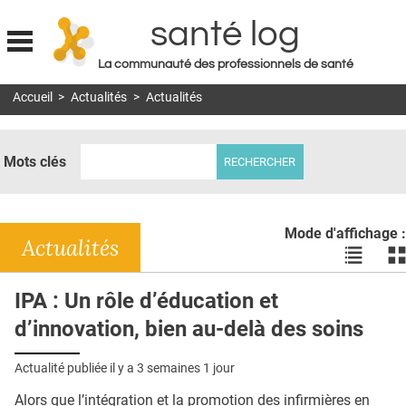
santé log
La communauté des professionnels de santé
Jump to navigation
Accueil
>
Actualités
>
Actualités
MON COMPTE
ABONNEMENT
Mots clés
S'ABONNER À LA REVUE SOIN À DOMICILE
ACTUS
Mode d'affichage :
DOSSIERS
Actualités
Voir
Vo
les
le
RÉSEAUX
actualité
ac
IPA : Un rôle d’éducation et
en
en
E-REVUE SAD
d’innovation, bien au-delà des soins
liste
bl
THÉMA
Actualité publiée il y a
3 semaines 1 jour
L'APP
Alors que l’intégration et la promotion des infirmières en