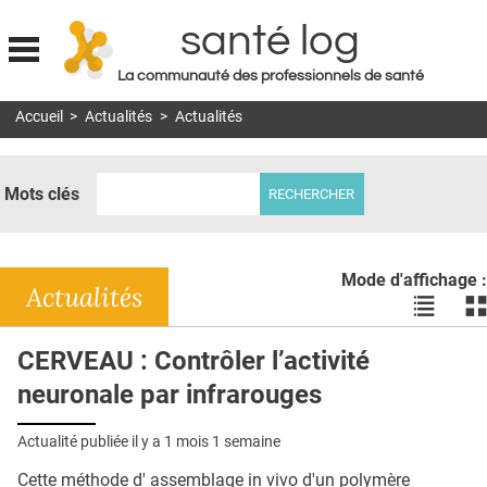
santé log
La communauté des professionnels de santé
Jump to navigation
Accueil
>
Actualités
>
Actualités
MON COMPTE
ABONNEMENT
Mots clés
S'ABONNER À LA REVUE SOIN À DOMICILE
ACTUS
Mode d'affichage :
DOSSIERS
Actualités
Voir
Vo
les
le
RÉSEAUX
actualité
ac
CERVEAU : Contrôler l’activité
en
en
E-REVUE SAD
neuronale par infrarouges
liste
bl
THÉMA
Actualité publiée il y a
1 mois 1 semaine
L'APP
Cette méthode d' assemblage in vivo d'un polymère