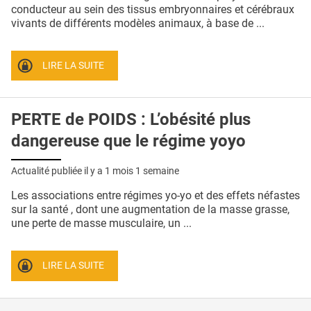
QUI SOMMES-NOUS ?
conducteur au sein des tissus embryonnaires et cérébraux
vivants de différents modèles animaux, à base de ...
PUBLICITÉ
CONDITIONS GÉNÉRALES
LIRE LA SUITE
CONTACT
PERTE de POIDS : L’obésité plus
CRÉDITS
dangereuse que le régime yoyo
Actualité publiée il y a
1 mois 1 semaine
Les associations entre régimes yo-yo et des effets néfastes
sur la santé , dont une augmentation de la masse grasse,
une perte de masse musculaire, un ...
LIRE LA SUITE