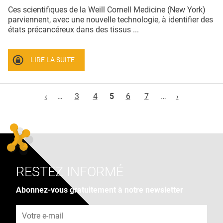
Ces scientifiques de la Weill Cornell Medicine (New York)
parviennent, avec une nouvelle technologie, à identifier des
états précancéreux dans des tissus ...
LIRE LA SUITE
Pages
‹
…
3
4
5
6
7
…
›
RESTEZ INFORMÉ
Abonnez-vous gratuitement à notre newsletter
Adresse e-mail