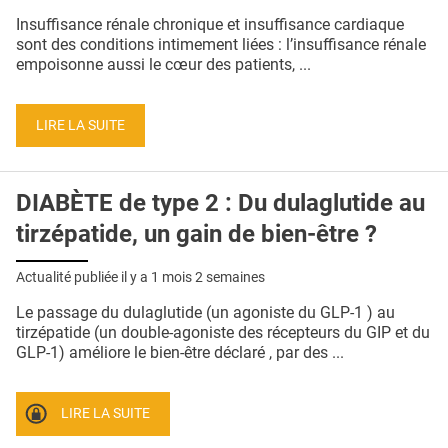
QUI SOMMES-NOUS ?
Insuffisance rénale chronique et insuffisance cardiaque
sont des conditions intimement liées : l’insuffisance rénale
PUBLICITÉ
empoisonne aussi le cœur des patients, ...
CONDITIONS GÉNÉRALES
LIRE LA SUITE
CONTACT
CRÉDITS
DIABÈTE de type 2 : Du dulaglutide au
tirzépatide, un gain de bien-être ?
Actualité publiée il y a
1 mois 2 semaines
Le passage du dulaglutide (un agoniste du GLP-1 ) au
tirzépatide (un double-agoniste des récepteurs du GIP et du
GLP-1) améliore le bien-être déclaré , par des ...
LIRE LA SUITE