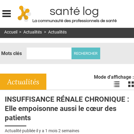
santé log
La communauté des professionnels de santé
Jump to navigation
Accueil
>
Actualités
>
Actualités
MON COMPTE
ABONNEMENT
Mots clés
S'ABONNER À LA REVUE SOIN À DOMICILE
ACTUS
Mode d'affichage :
DOSSIERS
Actualités
Voir
Vo
les
le
RÉSEAUX
actualité
ac
INSUFFISANCE RÉNALE CHRONIQUE :
en
en
E-REVUE SAD
Elle empoisonne aussi le cœur des
liste
bl
THÉMA
patients
L'APP
Actualité publiée il y a
1 mois 2 semaines