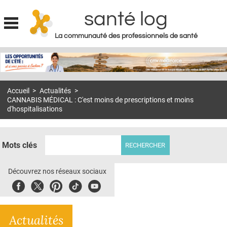
santé log
La communauté des professionnels de santé
Jump to navigation
MON COMPTE
ABONNEMENT
Accueil
>
Actualités
>
S'ABONNER À LA REVUE SOIN À DOMICILE
CANNABIS MÉDICAL : C'est moins de prescriptions et moins
d'hospitalisations
ACTUS
DOSSIERS
Mots clés
RÉSEAUX
Découvrez nos réseaux sociaux
E-REVUE SAD
Facebook
Twitter
Pinterest
Tiktok
Youbute
THÉMA
L'APP
Actualités