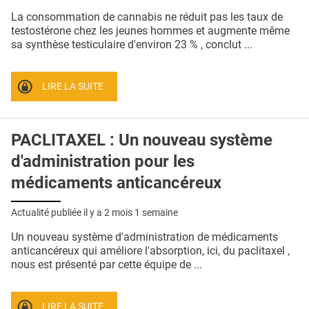
QUI SOMMES-NOUS ?
La consommation de cannabis ne réduit pas les taux de
testostérone chez les jeunes hommes et augmente même
PUBLICITÉ
sa synthèse testiculaire d'environ 23 % , conclut ...
CONDITIONS GÉNÉRALES
LIRE LA SUITE
CONTACT
CRÉDITS
PACLITAXEL : Un nouveau système
d'administration pour les
médicaments anticancéreux
Actualité publiée il y a
2 mois 1 semaine
Un nouveau système d'administration de médicaments
anticancéreux qui améliore l'absorption, ici, du paclitaxel ,
nous est présenté par cette équipe de ...
LIRE LA SUITE