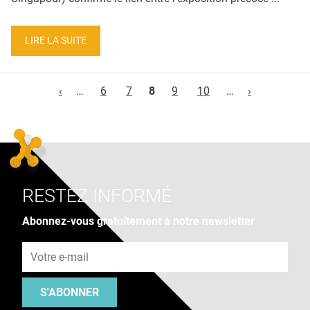
LIRE LA SUITE
Pages
‹
…
6
7
8
9
10
…
›
RESTEZ INFORMÉ
Abonnez-vous gratuitement à notre newsletter
Adresse e-mail
S'ABONNER