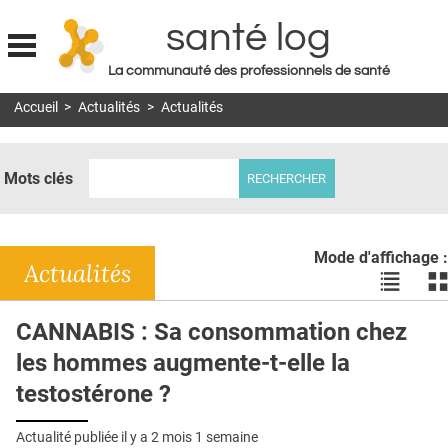
santé log
La communauté des professionnels de santé
Jump to navigation
Accueil
>
Actualités
>
Actualités
MON COMPTE
ABONNEMENT
Mots clés
S'ABONNER À LA REVUE SOIN À DOMICILE
ACTUS
Mode d'affichage :
DOSSIERS
Actualités
Voir
Vo
les
le
RÉSEAUX
actualité
ac
CANNABIS : Sa consommation chez
en
en
E-REVUE SAD
les hommes augmente-t-elle la
liste
bl
THÉMA
testostérone ?
L'APP
Actualité publiée il y a
2 mois 1 semaine