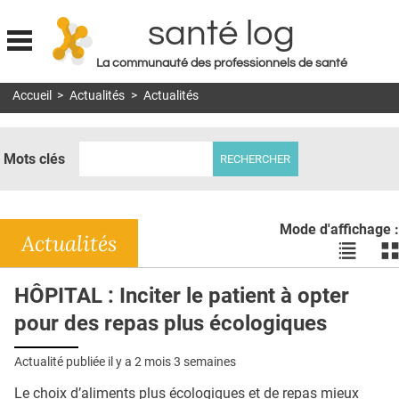
santé log
La communauté des professionnels de santé
Jump to navigation
Accueil
>
Actualités
>
Actualités
MON COMPTE
ABONNEMENT
Mots clés
S'ABONNER À LA REVUE SOIN À DOMICILE
ACTUS
Mode d'affichage :
DOSSIERS
Actualités
Voir
Vo
les
le
RÉSEAUX
actualité
ac
HÔPITAL : Inciter le patient à opter
en
en
E-REVUE SAD
pour des repas plus écologiques
liste
bl
THÉMA
Actualité publiée il y a
2 mois 3 semaines
L'APP
Le choix d’aliments plus écologiques et de repas mieux