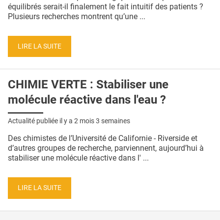
QUI SOMMES-NOUS ?
équilibrés serait-il finalement le fait intuitif des patients ?
Plusieurs recherches montrent qu’une ...
PUBLICITÉ
CONDITIONS GÉNÉRALES
LIRE LA SUITE
CONTACT
CHIMIE VERTE : Stabiliser une
CRÉDITS
molécule réactive dans l'eau ?
Actualité publiée il y a
2 mois 3 semaines
Des chimistes de l’Université de Californie - Riverside et
d’autres groupes de recherche, parviennent, aujourd’hui à
stabiliser une molécule réactive dans l' ...
LIRE LA SUITE