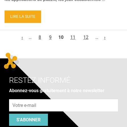
LIRE LA SUITE
Pages
‹
…
8
9
10
11
12
…
›
RESTEZ INFORMÉ
Abonnez-vous gratuitement à notre newsletter
Adresse e-mail
S'ABONNER